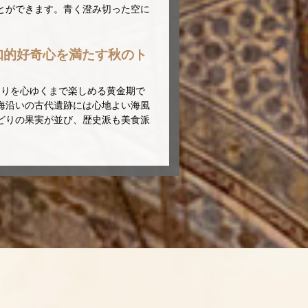
とができます。青く澄み切った空に
。
知的好奇心を満たす秋のト
巡りを心ゆくまで楽しめる黄金期で
海沿いの古代遺跡には心地よい海風
どりの果実が並び、歴史派も美食派