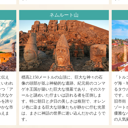
ネムルート山
に伝え
標高2,150メートルの山頂に、巨大な神々の石
「トル
といわれ
像の頭部が並ぶ神秘的な遺跡。紀元前のコンマ
ゲ海・
一つ「ア
ゲネ王国が築いた巨大な墳墓であり、そのスケ
るタウ
巨大なケ
ールと謎めいた佇まいは訪れる者を圧倒しま
です。
ルを誇り
す。特に朝日と夕日の美しさは格別で、オレン
旧市街
やかな市
ジ色に染まる巨大な頭像たちが静かに佇む光景
ゾート
わえま
は、まさに神話の世界に迷い込んだかのようで
優雅な
す。
の人気