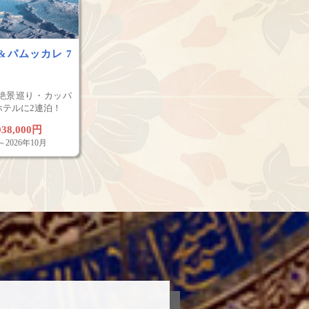
&パムッカレ 7
絶景巡り・カッパ
ホテルに2連泊！
038,000円
～2026年10月