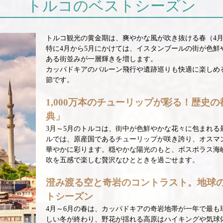
トルコのベストシーズン
トルコ観光の黄金期は、爽やかな風が吹き抜ける春（4月
特に4月から5月にかけては、イスタンブールの街が色鮮
ある街並みが一層輝きを増します。
カッパドキアのバルーン飛行や遺跡巡りも快適に楽しめ
節です。
1,000万本のチューリップが彩る！歴史
典」
3月～5月のトルコは、街中が色鮮やかな花々に包まれる
ルでは、原産国であるチューリップが咲き誇り、オスマ
華やかに彩ります。穏やかな陽光のもと、ボスポラス海
吹を五感で楽しむ贅沢なひとときを過ごせます。
澄み渡る空と奇岩のコントラスト。地球
トシーズン
4月～6月の春は、カッパドキアの奇岩地帯が一年で最も
しい冬が終わり、野花が揺れる高原はハイキングや気球