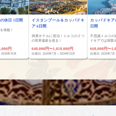
の休日 5日間
イスタンブール＆カッパドキ
カッパドキア
ア 6日間
日間
を堪能！
洞窟ホテルに宿泊！トルコの２つ
不思議トルコの
の世界遺産を巡る！
ドキアでは洞窟
8,000円
648,000円〜1,018,000円
668,000円〜1,
2026年10月
出発日: 2026年7月～2026年10月
出発日: 2026年7月