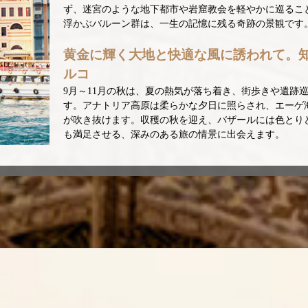
ず、迷宮のような地下都市や岩窟教会を軽やかに巡るこ
浮かぶバルーン群は、一生の記憶に残る奇跡の景観です
黄金に輝く大地と快適な風に誘われて。
ルコ
9月～11月の秋は、夏の熱気が落ち着き、街歩きや遺跡
す。アナトリア高原は柔らかな夕日に照らされ、エーゲ
が吹き抜けます。収穫の秋を迎え、バザールには色とり
も満足させる、深みのある旅の情景に出会えます。