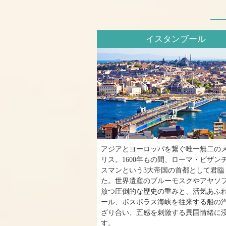
イスタンブール
アジアとヨーロッパを繋ぐ唯一無二の
リス。1600年もの間、ローマ・ビザン
スマンという3大帝国の首都として君臨
た。世界遺産のブルーモスクやアヤソ
放つ圧倒的な歴史の重みと、活気あふ
ール、ボスポラス海峡を往来する船の
ざり合い、五感を刺激する異国情緒に
す。