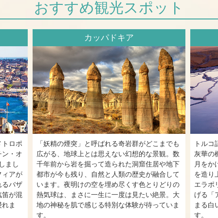
おすすめ観光スポット
カッパドキア
メトロポ
「妖精の煙突」と呼ばれる奇岩群がどこまでも
トルコ
チン・オ
広がる、地球上とは思えない幻想的な景観。数
灰華の
しまし
千年前から岩を掘って造られた洞窟住居や地下
月をか
フィアが
都市が今も残り、自然と人類の歴史が融合して
を造り
れるバザ
います。夜明けの空を埋め尽くす色とりどりの
エラポ
汽笛が混
熱気球は、まさに一生に一度は見たい絶景。大
げる「
浸れま
地の神秘を肌で感じる特別な体験が待っていま
まる白
す。
す。