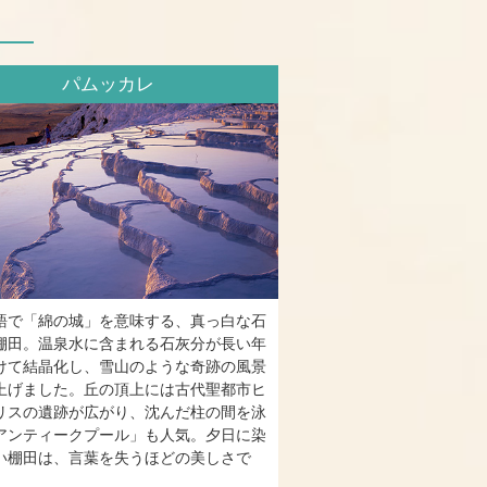
パムッカレ
語で「綿の城」を意味する、真っ白な石
棚田。温泉水に含まれる石灰分が長い年
けて結晶化し、雪山のような奇跡の風景
上げました。丘の頂上には古代聖都市ヒ
リスの遺跡が広がり、沈んだ柱の間を泳
アンティークプール」も人気。夕日に染
い棚田は、言葉を失うほどの美しさで