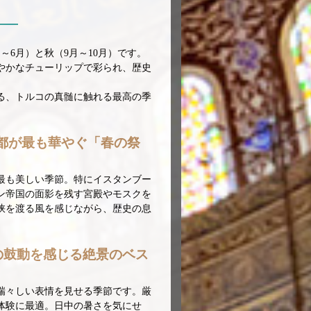
～6月）と秋（9月～10月）です。
やかなチューリップで彩られ、歴史
る、トルコの真髄に触れる最高の季
の都が最も華やぐ「春の祭
最も美しい季節。特にイスタンブー
ン帝国の面影を残す宮殿やモスクを
峡を渡る風を感じながら、歴史の息
の鼓動を感じる絶景のベス
瑞々しい表情を見せる季節です。厳
体験に最適。日中の暑さを気にせ