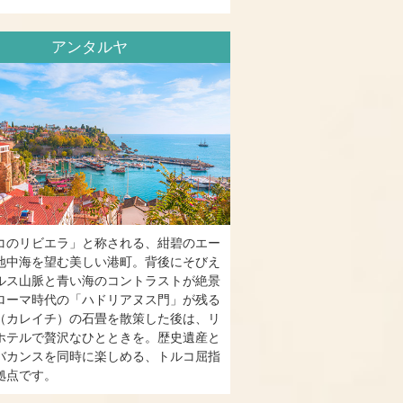
アンタルヤ
コのリビエラ」と称される、紺碧のエー
地中海を望む美しい港町。背後にそびえ
ルス山脈と青い海のコントラストが絶景
ローマ時代の「ハドリアヌス門」が残る
（カレイチ）の石畳を散策した後は、リ
ホテルで贅沢なひとときを。歴史遺産と
バカンスを同時に楽しめる、トルコ屈指
拠点です。