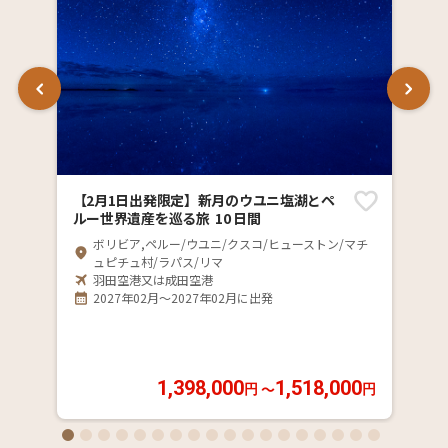
【2月1日出発限定】新月のウユニ塩湖とペ
ルー世界遺産を巡る旅 10 日間
ボリビア,ペルー/ウユニ/クスコ/ヒューストン/マチ
ュピチュ村/ラパス/リマ
羽田空港又は成田空港
2027年02月～2027年02月に出発
1,398,000
1,518,000
〜
円
円