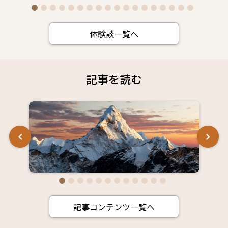
前半のアゼルバイジャンでは、首都バクーの洗
練された発展ぶりに目を奪われました。シルク
ロードの歴史を感じる旧市街の石畳を夫婦での
体験談一覧へ
んびり歩いた後、夜にはカスピ海沿いから燃え
盛る炎のような「フレイムタワー」の近代的な
イルミネーションを見上げ、その新旧のダイナ
ミックなコントラストが強く印象に残っていま
記事を読む
す。
ジョージアに入ると景色は一転し、緑豊かな
山々と点在する古い教会が織りなす、どこかノ
スタルジックで心安らぐ風景に癒されました。
特に素晴らしかったのは、世界最古と言われる
ジョージアの伝統的なワイナリーでの体験で
す。コーカサスの雄大な山並みを夫婦でゆっく
りと眺めた時間は、今回の旅で最高の贅沢でし
た。7日間で2カ国の見どころを効率よく巡るた
ネパール特集
め、移動も含めて無駄がないスケジュールでし
た。私たち50代の体力でも無理なく楽しめまし
ネパールの魅力を探る：ヒマラヤに抱かれた国
たが、旧市街の石畳や、ジョージアの修道院見
記事コンテンツ一覧へ
学など坂道や足場の悪い場所を歩く場面も少な
くありません。