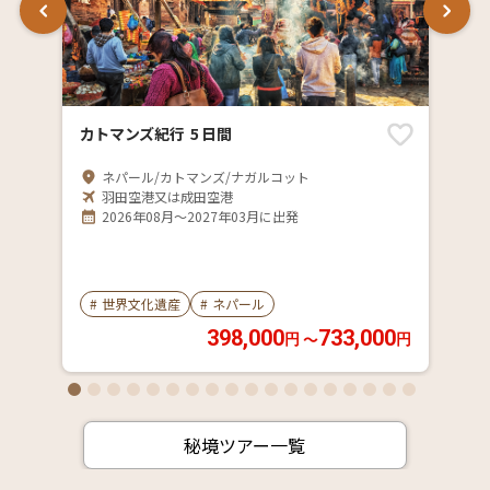
カトマンズ紀行 5 日間
ネパール/カトマンズ/ナガルコット
羽田空港又は成田空港
2026年08月～2027年03月に出発
#
世界文化遺産
#
ネパール
398,000
733,000
〜
円
円
秘境ツアー一覧