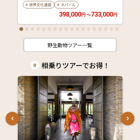
#
世界文化遺産
#
ネパール
398,000
733,000
〜
円
円
野生動物ツアー一覧
相乗りツアーでお得！