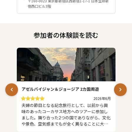
〒160-0023 東京都新宿区西新宿1-17-1 日本生命新
宿西口ビル3階
参加者の体験談を読む
アゼルバイジャン＆ジョージア 2カ国周遊
2026年6月
夫婦の節目となる記念旅行として、以前から興
味のあったコーカサス地方へのツアーに参加し
ました。隣り合った2つの国でありながら、文化
や景色、空気感までもが全く異なることに大変
驚き、毎日が新鮮な感動の連続でした。