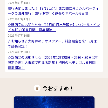
2026年07月18日
催行決定しました！【9/18出発】まだ間に合うシルバーウィ
ークの海外旅行！直行便で行く欲張りネパール 6日間
2026年07月17日
☆新商品のお知らせ☆【11月01日出発限定】ネパール・イン
ド 仏陀の道 8 日間 募集開始！
2026年07月10日
☆お知らせ☆大好評のラオスツアー、料金設定を来年3月ま
で延長決定！
2026年07月08日
☆新商品のお知らせ☆【2026年12月28日・29日・30日出発
限定企画】大雪原で迎える新年！初日の出モンゴル 6 日間
募集開始！
今おすすめ！