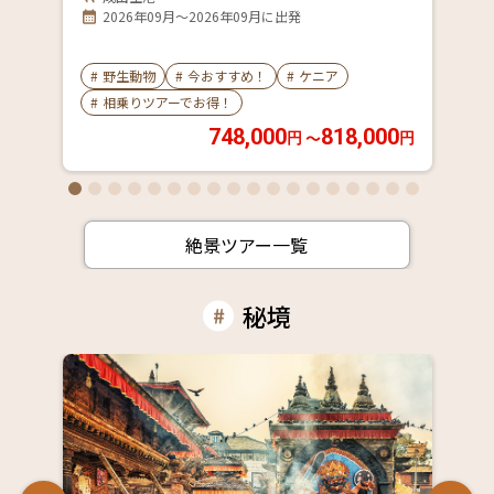
2026年09月～2026年09月に出発
#
野生動物
#
今おすすめ！
#
ケニア
#
相乗りツアーでお得！
748,000
818,000
〜
円
円
絶景ツアー一覧
秘境