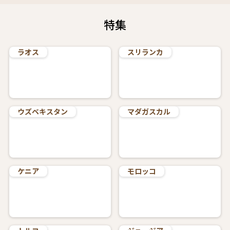
2カ国間やの標高の違いで気候の差がある点にも
注意が必要です。
特集
バクーは風が強く日差しも強いですが、ジョー
ジアで山間部へ向かうと朝晩は肌寒く感じるこ
ともありました。薄手のダウンジャケットや、
ラオス
スリランカ
アウトドアで使われるウェアなど、重ね着でこ
まめに体温調節ができる服を持参して正解でし
た。
お食事はどちらの国も日本人の口に合いやす
く、特にジョージア料理は野菜やお肉の旨みが
ウズベキスタン
たっぷりで本当に美味しかったので、ワインと
マダガスカル
一緒に楽しめます。
ケニア
モロッコ