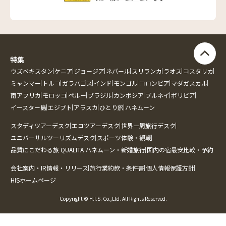
特集
ウズベキスタン
ケニア
ジョージア
ネパール
スリランカ
ラオス
コスタリカ
ミャンマー
トルコ
ガラパゴス
インド
モンゴル
コロンビア
マダガスカル
南アフリカ
モロッコ
ペルー
ブラジル
カンボジア
ブルネイ
ボリビア
イースター島
エジプト
アラスカ
ひとり旅
ハネムーン
スタディツアーデスク
エコツアーデスク
世界一周旅行デスク
ユニバーサルツーリズムデスク
スポーツ体験・観戦
品質にこだわる旅 QUALITA
ハネムーン・新婚旅行
国内の宿最安比較・予約
会社案内・IR情報・リリース
旅行業約款・条件書
個人情報保護方針
HISホームページ
Copyright © H.I.S. Co.,Ltd. All Rights Reserved.