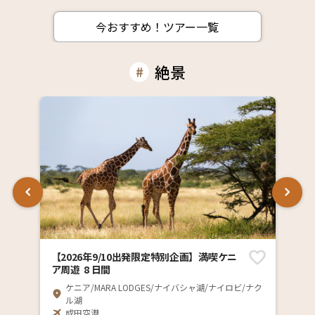
今おすすめ！ツアー一覧
絶景
【2026年9/10出発限定特別企画】満喫ケニ
ア周遊 8 日間
ケニア/MARA LODGES/ナイバシャ湖/ナイロビ/ナク
ル湖
成田空港