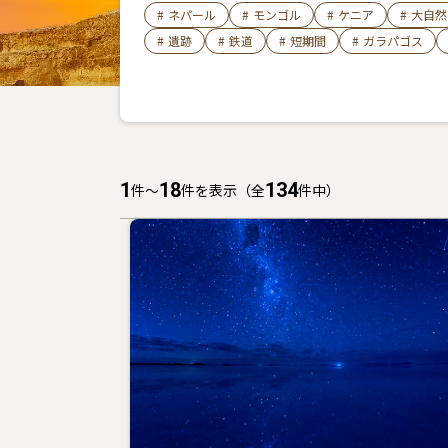
#
ネパール
#
モンゴル
#
ケニア
#
大自然
#
遺跡
#
鉄道
#
短期間
#
ガラパゴス
1
18
134
件〜
件を表示
（全
件中）