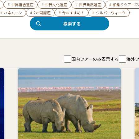
#
世界複合遺産
#
世界文化遺産
#
世界自然遺産
#
相乗りツアーで
#
ハネムーン
#
2か国周遊
#
今おすすめ！
#
シルバーウィーク
検索する
国内ツアーのみ表示する
海外