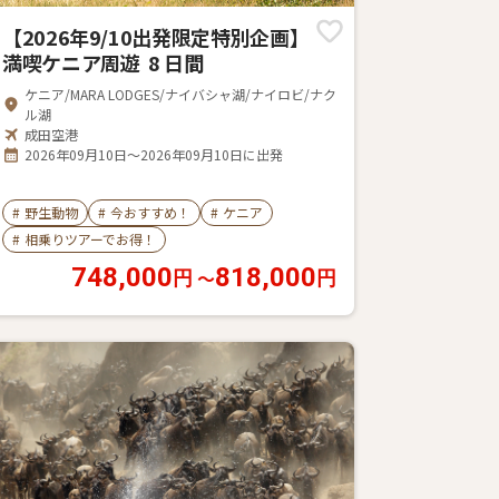
【2026年9/10出発限定特別企画】
満喫ケニア周遊 8 日間
ケニア/MARA LODGES/ナイバシャ湖/ナイロビ/ナク
ル湖
成田空港
2026年09月10日～2026年09月10日に出発
#
野生動物
#
今おすすめ！
#
ケニア
#
相乗りツアーでお得！
748,000
818,000
〜
円
円