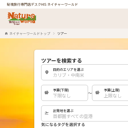
秘境旅行専門店デスク
HIS ネイチャーワールド
ネイチャーワールドトップ
ツアー
ツアーを検索する
目的のエリアを選ぶ
カリブ・中南米
予算(下限)
予算(上限)
〜
下限なし
上限なし
出発地を選ぶ
首都圏すべての空港
気になるタグを選択する