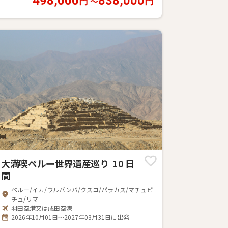
498,000
838,000
〜
円
円
大満喫ペルー世界遺産巡り 10 日
間
ペルー/イカ/ウルバンバ/クスコ/パラカス/マチュピ
チュ/リマ
羽田空港又は成田空港
2026年10月01日～2027年03月31日に出発