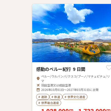
感動のペルー紀行 9 日間
ペルー/ウルバンバ/クスコ/プーノ/マチュピチュ/リ
マ
羽田空港又は成田空港
2026年10月01日～2027年03月31日に出発
#
遺跡
#
鉄道
#
世界文化遺産
#
世界複合遺産