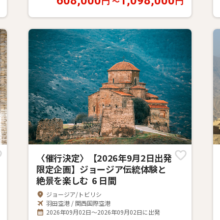
608,000
1,098,000
〜
円
円
〈催行決定〉【2026年9月2日出発
限定企画】ジョージア伝統体験と
絶景を楽しむ 6 日間
ジョージア/トビリシ
羽田空港 / 関西国際空港
2026年09月02日～2026年09月02日に出発