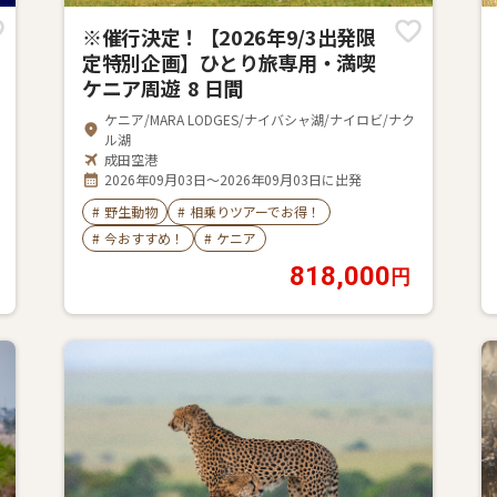
※催行決定！【2026年9/3出発限
定特別企画】ひとり旅専用・満喫
ケニア周遊 8 日間
ケニア/MARA LODGES/ナイバシャ湖/ナイロビ/ナク
ル湖
成田空港
2026年09月03日～2026年09月03日に出発
#
野生動物
#
相乗りツアーでお得！
#
今おすすめ！
#
ケニア
818,000
円