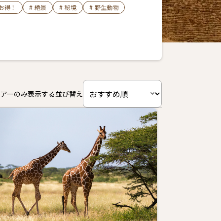
お得！
#
絶景
#
秘境
#
野生動物
ツアーのみ表示する
並び替え