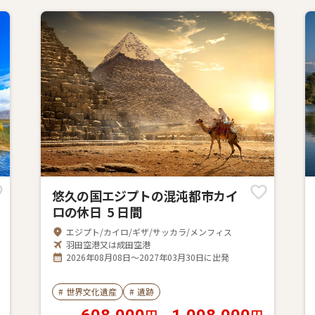
悠久の国エジプトの混沌都市カイ
ロの休日 5 日間
エジプト/カイロ/ギザ/サッカラ/メンフィス
羽田空港又は成田空港
2026年08月08日～2027年03月30日に出発
#
世界文化遺産
#
遺跡