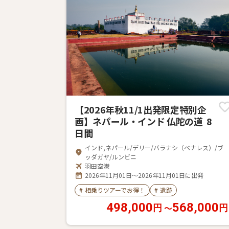
【2026年秋11/1出発限定特別企
画】ネパール・インド 仏陀の道 8
日間
インド,ネパール/デリー/バラナシ（ベナレス）/ブ
ッダガヤ/ルンビニ
羽田空港
2026年11月01日～2026年11月01日に出発
#
相乗りツアーでお得！
#
遺跡
498,000
568,000
〜
円
円