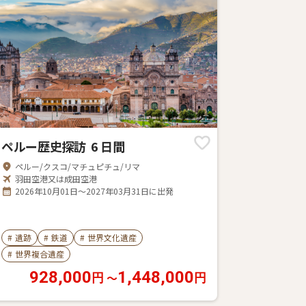
ペルー歴史探訪 6 日間
ペルー/クスコ/マチュピチュ/リマ
羽田空港又は成田空港
2026年10月01日～2027年03月31日に出発
#
遺跡
#
鉄道
#
世界文化遺産
#
世界複合遺産
928,000
1,448,000
〜
円
円