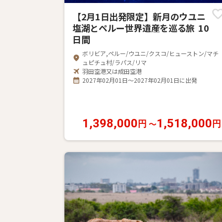
【2月1日出発限定】新月のウユニ
塩湖とペルー世界遺産を巡る旅 10
日間
ボリビア,ペルー/ウユニ/クスコ/ヒューストン/マチ
ュピチュ村/ラパス/リマ
羽田空港又は成田空港
2027年02月01日～2027年02月01日に出発
1,398,000
1,518,000
〜
円
円