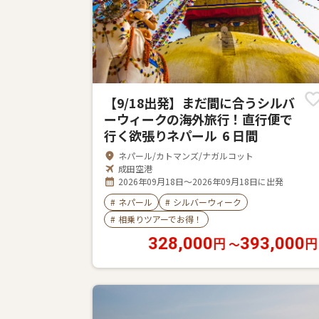
【9/18出発】まだ間に合うシルバ
ーウィークの海外旅行！直行便で
行く欲張りネパール 6 日間
ネパール/カトマンズ/ナガルコット
成田空港
2026年09月18日～2026年09月18日に出発
#
ネパール
#
シルバーウィーク
#
相乗りツアーでお得！
328,000
393,000
〜
円
円