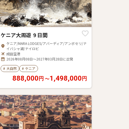
ケニア大周遊 9 日間
ケニア/MARA LODGES/アバーディア/アンボセリ/ナ
イバシャ湖/ナイロビ
成田空港
2026年08月08日～2027年03月28日に出発
#
大自然
#
ケニア
888,000
1,498,000
〜
円
円