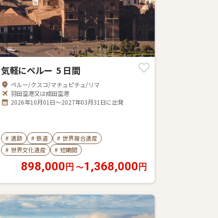
気軽にペルー 5 日間
ペルー/クスコ/マチュピチュ/リマ
羽田空港又は成田空港
2026年10月01日～2027年03月31日に出発
#
遺跡
#
鉄道
#
世界複合遺産
#
世界文化遺産
#
短期間
898,000
1,368,000
〜
円
円