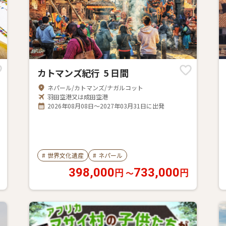
カトマンズ紀行 5 日間
ネパール/カトマンズ/ナガルコット
羽田空港又は成田空港
2026年08月08日～2027年03月31日に出発
#
世界文化遺産
#
ネパール
398,000
733,000
〜
円
円