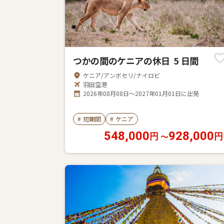
つかの間のケニアの休日 5 日間
ケニア/アンボセリ/ナイロビ
羽田空港
2026年08月08日～2027年01月01日に出発
#
短期間
#
ケニア
548,000
928,000
〜
円
円