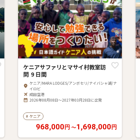
ケニアサファリとマサイ村教室訪
問 9 日間
ケニア/MARA LODGES/アンボセリ/ナイバシャ湖/ナ
イロビ
成田空港
2026年08月08日～2027年03月28日に出発
#
ケニア
968,000
1,698,000
〜
円
円