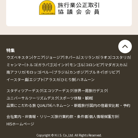
特集
ウズベキスタン
ケニア
ジョージア
ネパール
スリランカ
ラオス
コスタリカ
ミャンマー
トルコ
ガラパゴス
インド
モンゴル
コロンビア
マダガスカル
南アフリカ
モロッコ
ペルー
ブラジル
カンボジア
ブルネイ
ボリビア
イースター島
エジプト
アラスカ
ひとり旅
ハネムーン
スタディツアーデスク
エコツアーデスク
世界一周旅行デスク
ユニバーサルツーリズムデスク
スポーツ体験・観戦
品質にこだわる旅 QUALITA
ハネムーン・新婚旅行
国内の宿最安比較・予約
会社案内・IR情報・リリース
旅行業約款・条件書
個人情報保護方針
HISホームページ
Copyright © H.I.S. Co.,Ltd. All Rights Reserved.