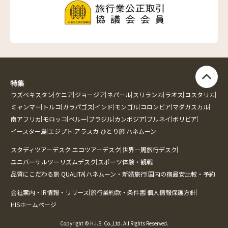
特集
ウズベキスタン
ケニア
ジョージア
ネパール
スリランカ
ラオス
コスタリカ
ミャンマー
トルコ
ガラパゴス
インド
モンゴル
コロンビア
マダガスカル
南アフリカ
モロッコ
ペルー
ブラジル
カンボジア
ブルネイ
ボリビア
イースター島
エジプト
アラスカ
ひとり旅
ハネムーン
スタディツアーデスク
エコツアーデスク
世界一周旅行デスク
ユニバーサルツーリズムデスク
スポーツ体験・観戦
品質にこだわる旅 QUALITA
ハネムーン・新婚旅行
国内の宿最安比較・予約
会社案内・IR情報・リリース
旅行業約款・条件書
個人情報保護方針
HISホームページ
Copyright © H.I.S. Co.,Ltd. All Rights Reserved.