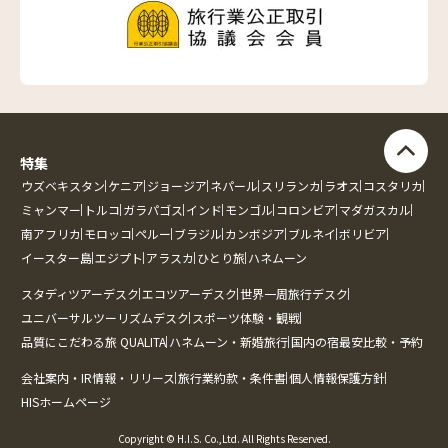
特集
ウズベキスタン
ケニア
ジョージア
ネパール
スリランカ
ラオス
コスタリカ
ミャンマー
トルコ
ガラパゴス
インド
モンゴル
コロンビア
マダガスカル
南アフリカ
モロッコ
ペルー
ブラジル
カンボジア
ブルネイ
ボリビア
イースター島
エジプト
アラスカ
ひとり旅
ハネムーン
スタディツアーデスク
エコツアーデスク
世界一周旅行デスク
ユニバーサルツーリズムデスク
スポーツ体験・観戦
品質にこだわる旅 QUALITA
ハネムーン・新婚旅行
国内の宿最安比較・予約
会社案内・IR情報・リリース
旅行業約款・条件書
個人情報保護方針
HISホームページ
Copyright © H.I.S. Co.,Ltd. All Rights Reserved.