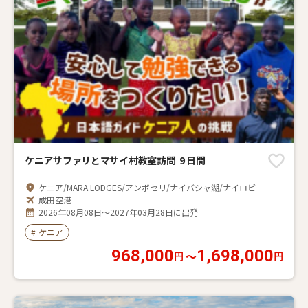
ケニアサファリとマサイ村教室訪問 9 日間
ケニア/MARA LODGES/アンボセリ/ナイバシャ湖/ナイロビ
成田空港
2026年08月08日～2027年03月28日に出発
#
ケニア
968,000
1,698,000
〜
円
円