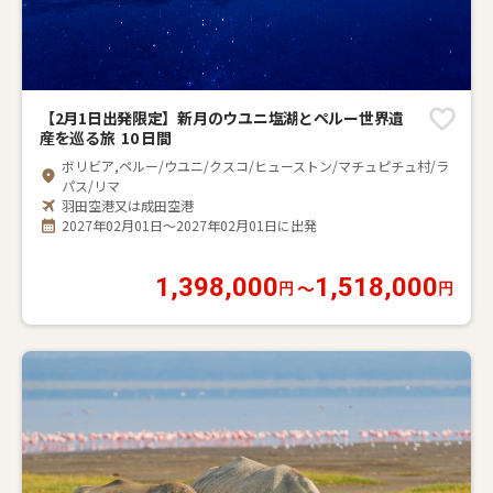
【2月1日出発限定】新月のウユニ塩湖とペルー世界遺
産を巡る旅 10 日間
ボリビア,ペルー/ウユニ/クスコ/ヒューストン/マチュピチュ村/ラ
パス/リマ
羽田空港又は成田空港
2027年02月01日～2027年02月01日に出発
1,398,000
1,518,000
〜
円
円