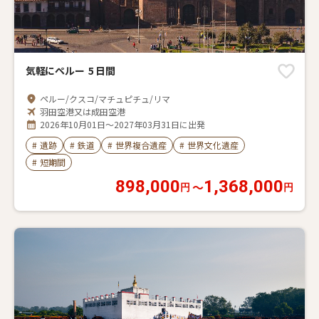
気軽にペルー 5 日間
ペルー/クスコ/マチュピチュ/リマ
羽田空港又は成田空港
2026年10月01日～2027年03月31日に出発
#
遺跡
#
鉄道
#
世界複合遺産
#
世界文化遺産
#
短期間
898,000
1,368,000
〜
円
円