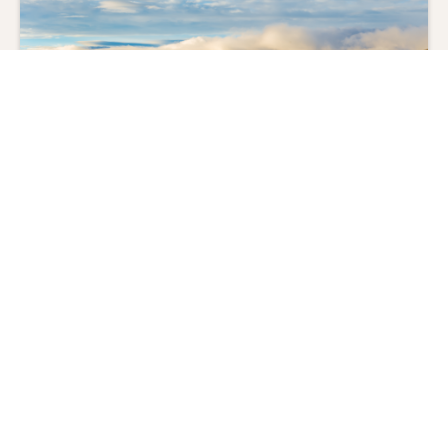
ペルー歴史探訪 6 日間
ペルー/クスコ/マチュピチュ/リマ
羽田空港又は成田空港
2026年10月01日～2027年03月31日に出発
#
遺跡
#
鉄道
#
世界文化遺産
#
世界複合遺産
928,000
1,448,000
〜
円
円