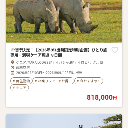
※催行決定！【2026年9/3出発限定特別企画】ひとり旅
専用・満喫ケニア周遊 8 日間
ケニア/MARA LODGES/ナイバシャ湖/ナイロビ/ナクル湖
成田空港
2026年09月03日～2026年09月03日に出発
#
野生動物
#
相乗りツアーでお得！
#
今おすすめ！
#
ケニア
818,000
円