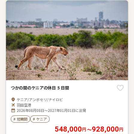
つかの間のケニアの休日 5 日間
ケニア/アンボセリ/ナイロビ
羽田空港
2026年08月08日～2027年01月01日に出発
#
短期間
#
ケニア
548,000
928,000
〜
円
円