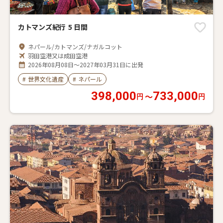
カトマンズ紀行 5 日間
ネパール/カトマンズ/ナガルコット
羽田空港又は成田空港
2026年08月08日～2027年03月31日に出発
#
世界文化遺産
#
ネパール
398,000
733,000
〜
円
円