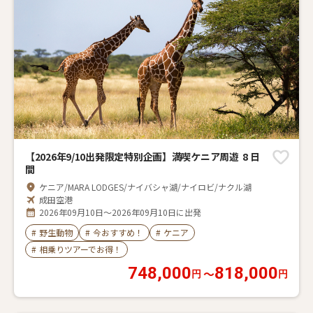
【2026年9/10出発限定特別企画】満喫ケニア周遊 8 日
間
ケニア/MARA LODGES/ナイバシャ湖/ナイロビ/ナクル湖
成田空港
2026年09月10日～2026年09月10日に出発
#
野生動物
#
今おすすめ！
#
ケニア
#
相乗りツアーでお得！
748,000
818,000
〜
円
円