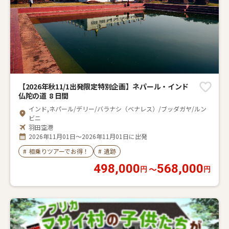
【2026年秋11/1出発限定特別企画】ネパール・インド
仏陀の道 8 日間
インド,ネパール/デリー/バラナシ（ベナレス）/ブッダガヤ/ルン
ビニ
羽田空港
2026年11月01日～2026年11月01日に出発
#
相乗りツアーでお得！
#
遺跡
498,000
568,000
〜
円
円