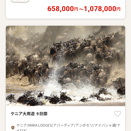
658,000
1,078,000
〜
円
円
ケニア大周遊 9 日間
ケニア/MARA LODGES/アバーディア/アンボセリ/ナイバシャ湖/ナ
イロビ