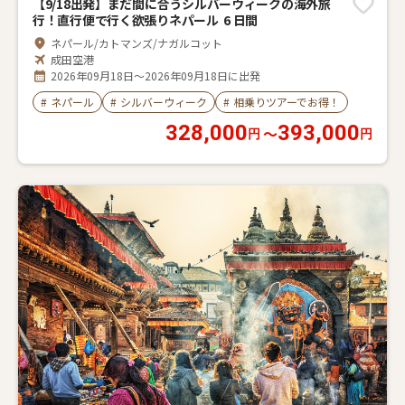
【9/18出発】まだ間に合うシルバーウィークの海外旅
行！直行便で行く欲張りネパール 6 日間
ネパール/カトマンズ/ナガルコット
成田空港
2026年09月18日～2026年09月18日に出発
#
ネパール
#
シルバーウィーク
#
相乗りツアーでお得！
328,000
393,000
〜
円
円