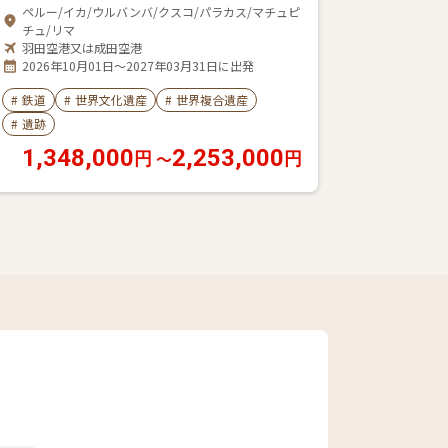
ペルー/イカ/ウルバンバ/クスコ/パラカス/マチュピ
チュ/リマ
羽田空港又は成田空港
2026年10月01日～2027年03月31日に出発
#
鉄道
#
世界文化遺産
#
世界複合遺産
#
遺跡
1,348,000
2,253,000
〜
円
円