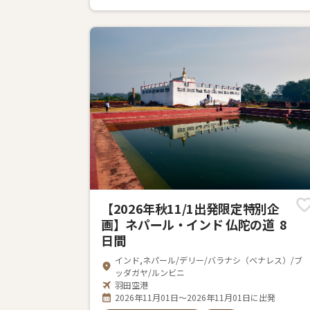
【2026年秋11/1出発限定特別企
画】ネパール・インド 仏陀の道 8
日間
インド,ネパール/デリー/バラナシ（ベナレス）/ブ
ッダガヤ/ルンビニ
羽田空港
2026年11月01日～2026年11月01日に出発