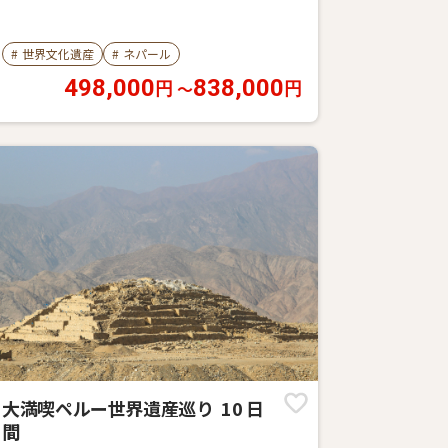
#
世界文化遺産
#
ネパール
498,000
838,000
〜
円
円
大満喫ペルー世界遺産巡り 10 日
間