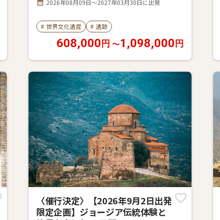
2026年08月09日～2027年03月30日に出発
#
世界文化遺産
#
遺跡
608,000
1,098,000
〜
円
円
〈催行決定〉【2026年9月2日出発
限定企画】ジョージア伝統体験と