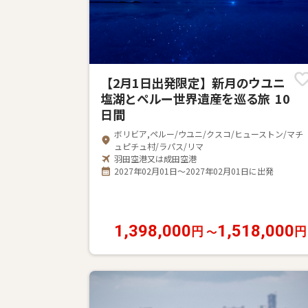
【2月1日出発限定】新月のウユニ
塩湖とペルー世界遺産を巡る旅 10
日間
ボリビア,ペルー/ウユニ/クスコ/ヒューストン/マチ
ュピチュ村/ラパス/リマ
羽田空港又は成田空港
2027年02月01日～2027年02月01日に出発
1,398,000
1,518,000
〜
円
円