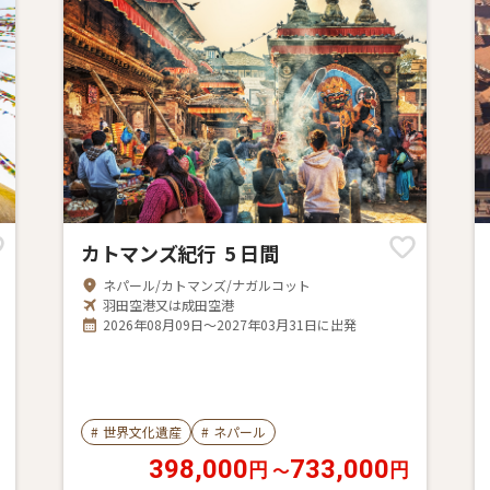
カトマンズ紀行 5 日間
ネパール/カトマンズ/ナガルコット
羽田空港又は成田空港
2026年08月09日～2027年03月31日に出発
#
世界文化遺産
#
ネパール
398,000
733,000
〜
円
円