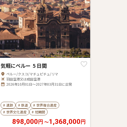
気軽にペルー 5 日間
ペルー/クスコ/マチュピチュ/リマ
羽田空港又は成田空港
2026年10月01日～2027年03月31日に出発
#
遺跡
#
鉄道
#
世界複合遺産
#
世界文化遺産
#
短期間
898,000
1,368,000
〜
円
円