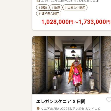
2026年10月01日～2027年03月31日に出発
#
遺跡
#
鉄道
#
世界文化遺産
#
世界複合遺産
1,028,000
1,733,000
〜
円
円
エレガンスケニア 8 日間
ケニア/MARA LODGES/アンボセリ/ナイロビ