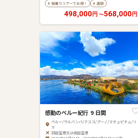
#
相乗りツアーでお得！
#
遺跡
498,000
568,000
〜
円
円
感動のペルー紀行 9 日間
ペルー/ウルバンバ/クスコ/プーノ/マチュピチュ/リ
マ
羽田空港又は成田空港