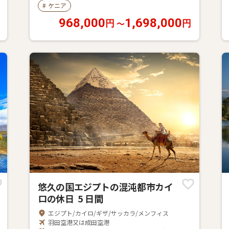
#
ケニア
968,000
1,698,000
〜
円
円
悠久の国エジプトの混沌都市カイ
ロの休日 5 日間
エジプト/カイロ/ギザ/サッカラ/メンフィス
羽田空港又は成田空港