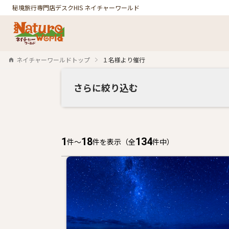
秘境旅行専門店デスク
HIS ネイチャーワールド
ネイチャーワールドトップ
１名様より催行
さらに絞り込む
1
18
134
件〜
件を表示
（全
件中）