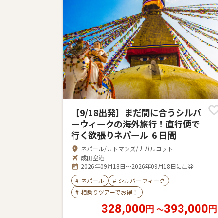
【9/18出発】まだ間に合うシルバ
ーウィークの海外旅行！直行便で
行く欲張りネパール 6 日間
ネパール/カトマンズ/ナガルコット
成田空港
2026年09月18日～2026年09月18日に出発
#
ネパール
#
シルバーウィーク
#
相乗りツアーでお得！
328,000
393,000
〜
円
円