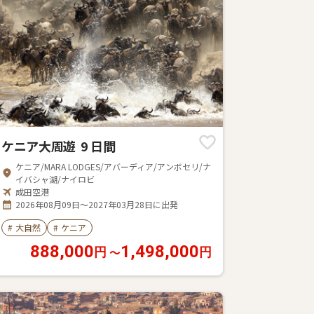
ケニア大周遊 9 日間
ケニア/MARA LODGES/アバーディア/アンボセリ/ナ
イバシャ湖/ナイロビ
成田空港
2026年08月09日～2027年03月28日に出発
#
大自然
#
ケニア
888,000
1,498,000
〜
円
円