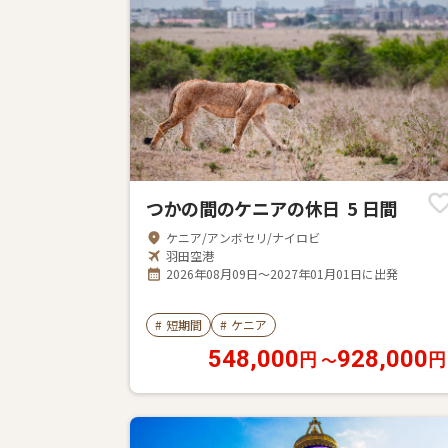
つかの間のケニアの休日 5 日間
ケニア/アンボセリ/ナイロビ
羽田空港
2026年08月09日～2027年01月01日に出発
#
短期間
#
ケニア
548,000
928,000
〜
円
円