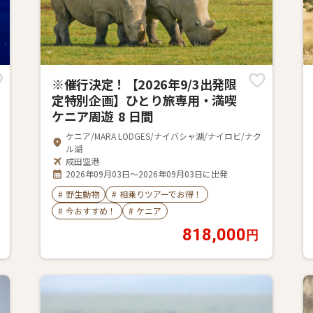
※催行決定！【2026年9/3出発限
定特別企画】ひとり旅専用・満喫
ケニア周遊 8 日間
ケニア/MARA LODGES/ナイバシャ湖/ナイロビ/ナク
ル湖
成田空港
2026年09月03日～2026年09月03日に出発
#
野生動物
#
相乗りツアーでお得！
#
今おすすめ！
#
ケニア
818,000
円