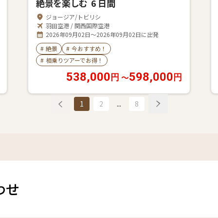
絶景を楽しむ 6 日間
ジョージア/トビリシ
羽田空港 / 関西国際空港
2026年09月02日～2026年09月02日に出発
#
絶景
#
今おすすめ！
#
相乗りツアーでお得！
538,000
598,000
〜
円
円
1
2
...
8
わせ