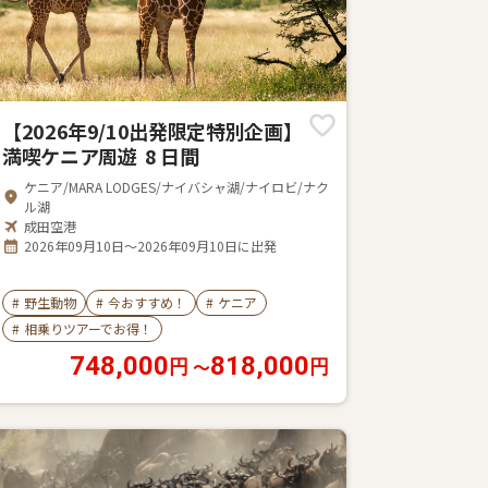
【2026年9/10出発限定特別企画】
満喫ケニア周遊 8 日間
ケニア/MARA LODGES/ナイバシャ湖/ナイロビ/ナク
ル湖
成田空港
2026年09月10日～2026年09月10日に出発
#
野生動物
#
今おすすめ！
#
ケニア
#
相乗りツアーでお得！
748,000
818,000
〜
円
円