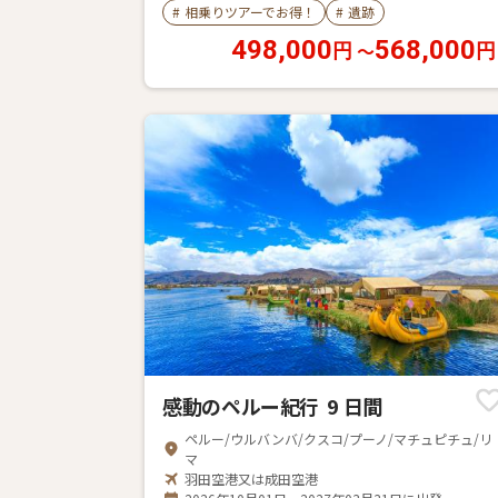
#
相乗りツアーでお得！
#
遺跡
498,000
568,000
〜
円
円
感動のペルー紀行 9 日間
ペルー/ウルバンバ/クスコ/プーノ/マチュピチュ/リ
マ
羽田空港又は成田空港