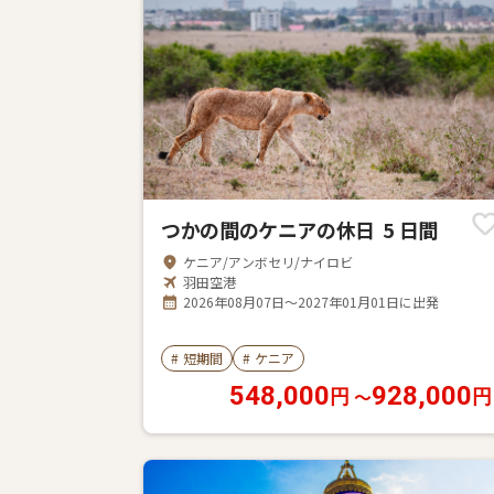
つかの間のケニアの休日 5 日間
ケニア/アンボセリ/ナイロビ
羽田空港
2026年08月07日～2027年01月01日に出発
#
短期間
#
ケニア
548,000
928,000
〜
円
円