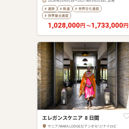
2026年10月01日～2027年03月31日に出発
#
遺跡
#
鉄道
#
世界文化遺産
#
世界複合遺産
1,028,000
1,733,000
〜
円
円
エレガンスケニア 8 日間
ケニア/MARA LODGES/アンボセリ/ナイロビ