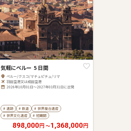
気軽にペルー 5 日間
ペルー/クスコ/マチュピチュ/リマ
羽田空港又は成田空港
2026年10月01日～2027年03月31日に出発
#
遺跡
#
鉄道
#
世界複合遺産
#
世界文化遺産
#
短期間
898,000
1,368,000
〜
円
円