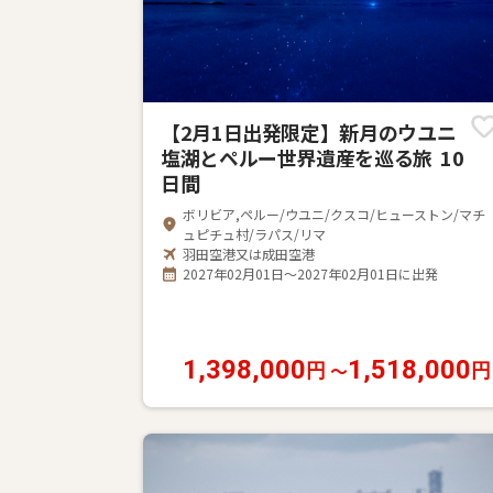
【2月1日出発限定】新月のウユニ
塩湖とペルー世界遺産を巡る旅 10
日間
ボリビア,ペルー/ウユニ/クスコ/ヒューストン/マチ
ュピチュ村/ラパス/リマ
羽田空港又は成田空港
2027年02月01日～2027年02月01日に出発
1,398,000
1,518,000
〜
円
円