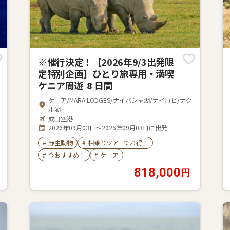
※催行決定！【2026年9/3出発限
定特別企画】ひとり旅専用・満喫
ケニア周遊 8 日間
ケニア/MARA LODGES/ナイバシャ湖/ナイロビ/ナク
ル湖
成田空港
2026年09月03日～2026年09月03日に出発
#
野生動物
#
相乗りツアーでお得！
#
今おすすめ！
#
ケニア
818,000
円