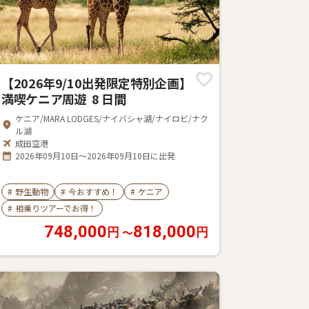
【2026年9/10出発限定特別企画】
満喫ケニア周遊 8 日間
ケニア/MARA LODGES/ナイバシャ湖/ナイロビ/ナク
ル湖
成田空港
2026年09月10日～2026年09月10日に出発
#
野生動物
#
今おすすめ！
#
ケニア
#
相乗りツアーでお得！
748,000
818,000
〜
円
円