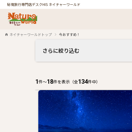
秘境旅行専門店デスク
HIS ネイチャーワールド
ネイチャーワールドトップ
今おすすめ！
さらに絞り込む
1
18
134
件〜
件を表示
（全
件中）