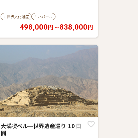
#
世界文化遺産
#
ネパール
498,000
838,000
〜
円
円
大満喫ペルー世界遺産巡り 10 日
間