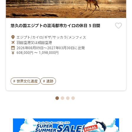
悠久の国エジプトの混沌都市カイロの休日 5 日間
エジプト/カイロ/ギザ/サッカラ/メンフィス
羽田空港又は成田空港
2026年08月09日～2027年03月30日に出発
608,000
円
〜
1,098,000
円
#
世界文化遺産
#
遺跡