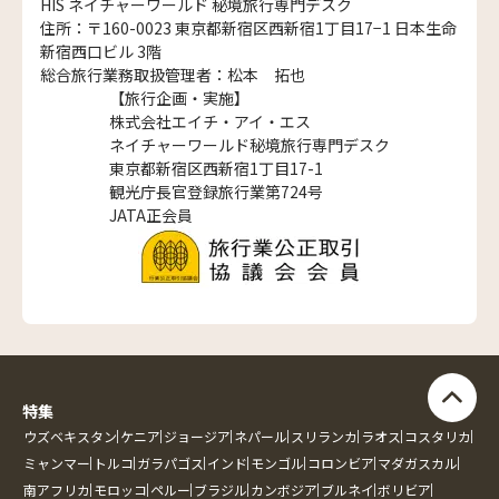
HIS ネイチャーワールド 秘境旅行専門デスク
住所：〒160-0023 東京都新宿区西新宿1丁目17−1 日本生命
新宿西口ビル 3階
総合旅行業務取扱管理者：松本 拓也
【旅行企画・実施】
株式会社エイチ・アイ・エス
ネイチャーワールド秘境旅行専門デスク
東京都新宿区西新宿1丁目17-1
観光庁長官登録旅行業第724号
JATA正会員
特集
ウズベキスタン
ケニア
ジョージア
ネパール
スリランカ
ラオス
コスタリカ
ミャンマー
トルコ
ガラパゴス
インド
モンゴル
コロンビア
マダガスカル
南アフリカ
モロッコ
ペルー
ブラジル
カンボジア
ブルネイ
ボリビア