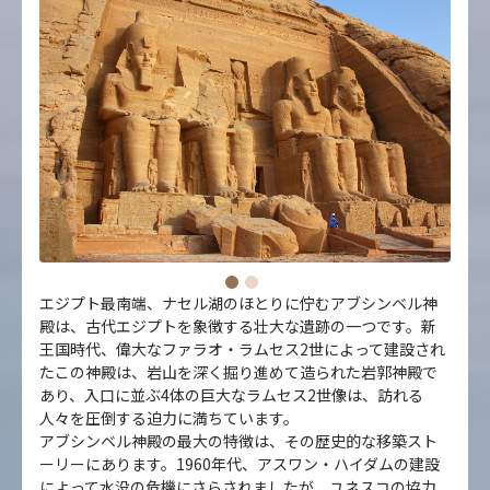
エジプト最南端、ナセル湖のほとりに佇むアブシンベル神
殿は、古代エジプトを象徴する壮大な遺跡の一つです。新
王国時代、偉大なファラオ・ラムセス2世によって建設され
たこの神殿は、岩山を深く掘り進めて造られた岩郭神殿で
あり、入口に並ぶ4体の巨大なラムセス2世像は、訪れる
人々を圧倒する迫力に満ちています。
アブシンベル神殿の最大の特徴は、その歴史的な移築スト
ーリーにあります。1960年代、アスワン・ハイダムの建設
によって水没の危機にさらされましたが、ユネスコの協力