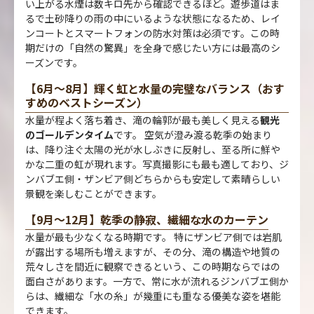
い上がる水煙は数キロ先から確認できるほど。遊歩道はま
るで土砂降りの雨の中にいるような状態になるため、レイ
ンコートとスマートフォンの防水対策は必須です。この時
期だけの「自然の驚異」を全身で感じたい方には最高のシ
ーズンです。
【6月〜8月】輝く虹と水量の完璧なバランス（おす
すめのベストシーズン）
水量が程よく落ち着き、滝の輪郭が最も美しく見える
観光
のゴールデンタイム
です。 空気が澄み渡る乾季の始まり
は、降り注ぐ太陽の光が水しぶきに反射し、至る所に鮮や
かな二重の虹が現れます。写真撮影にも最も適しており、ジ
ンバブエ側・ザンビア側どちらからも安定して素晴らしい
景観を楽しむことができます。
【9月〜12月】乾季の静寂、繊細な水のカーテン
水量が最も少なくなる時期です。 特にザンビア側では岩肌
が露出する場所も増えますが、その分、滝の構造や地質の
荒々しさを間近に観察できるという、この時期ならではの
面白さがあります。一方で、常に水が流れるジンバブエ側か
らは、繊細な「水の糸」が幾重にも重なる優美な姿を堪能
できます。