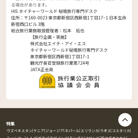
る場合があります。
HIS ネイチャーワールド 秘境旅行専門デスク
住所：〒160-0023 東京都新宿区西新宿1丁目17−1 日本生命
新宿西口ビル 3階
総合旅行業務取扱管理者：松本 拓也
【旅行企画・実施】
株式会社エイチ・アイ・エス
ネイチャーワールド秘境旅行専門デスク
東京都新宿区西新宿1丁目17-1
観光庁長官登録旅行業第724号
JATA正会員
特集
ウズベキスタン
ケニア
ジョージア
ネパール
スリランカ
ラオス
コスタリカ
ミャンマー
トルコ
ガラパゴス
インド
モンゴル
コロンビア
マダガスカル