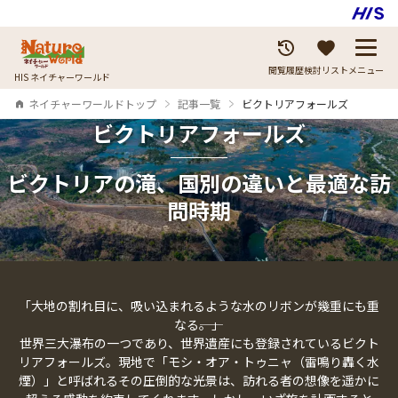
閲覧履歴
検討リスト
メニュー
HIS ネイチャーワールド
ネイチャーワールドトップ
記事一覧
ビクトリアフォールズ
ビクトリアフォールズ
ビクトリアの滝、国別の違いと最適な訪
問時期
「大地の割れ目に、吸い込まれるような水のリボンが幾重にも重
なる――。」
世界三大瀑布の一つであり、世界遺産にも登録されているビクト
リアフォールズ。現地で「モシ・オア・トゥニャ（雷鳴り轟く水
煙）」と呼ばれるその圧倒的な光景は、訪れる者の想像を遥かに