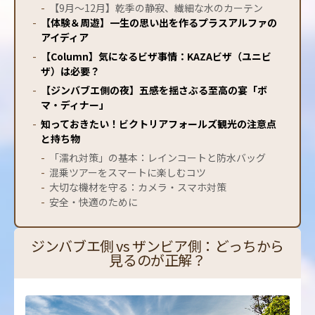
-
【9月〜12月】乾季の静寂、繊細な水のカーテン
-
【体験＆周遊】一生の思い出を作るプラスアルファの
アイディア
-
【Column】気になるビザ事情：KAZAビザ（ユニビ
ザ）は必要？
-
【ジンバブエ側の夜】五感を揺さぶる至高の宴「ボ
マ・ディナー」
-
知っておきたい！ビクトリアフォールズ観光の注意点
と持ち物
-
「濡れ対策」の基本：レインコートと防水バッグ
-
混乗ツアーをスマートに楽しむコツ
-
大切な機材を守る：カメラ・スマホ対策
-
安全・快適のために
ジンバブエ側 vs ザンビア側：どっちから
見るのが正解？