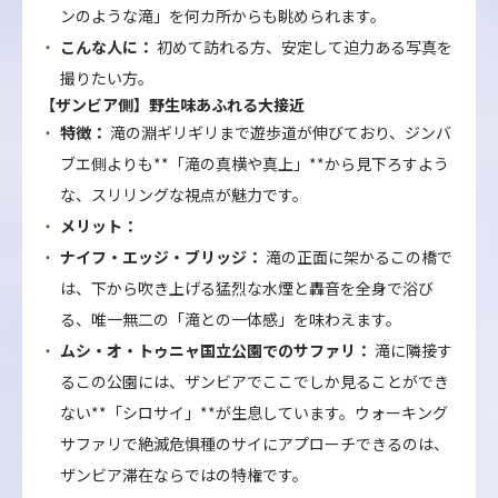
ンのような滝」を何カ所からも眺められます。
こんな人に：
初めて訪れる方、安定して迫力ある写真を
撮りたい方。
【ザンビア側】野生味あふれる大接近
特徴：
滝の淵ギリギリまで遊歩道が伸びており、ジンバ
ブエ側よりも**「滝の真横や真上」**から見下ろすよう
な、スリリングな視点が魅力です。
メリット：
ナイフ・エッジ・ブリッジ：
滝の正面に架かるこの橋で
は、下から吹き上げる猛烈な水煙と轟音を全身で浴び
る、唯一無二の「滝との一体感」を味わえます。
ムシ・オ・トゥニャ国立公園でのサファリ：
滝に隣接す
るこの公園には、ザンビアでここでしか見ることができ
ない**「シロサイ」**が生息しています。ウォーキング
サファリで絶滅危惧種のサイにアプローチできるのは、
ザンビア滞在ならではの特権です。