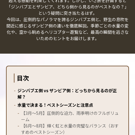
超える感動を約束してくれます。しかし、いざ旅を計画すると
「ジンバブエとザンビア、どちら側から見るのがベストなの？」
という疑問に突き当たるはず。
今回は、圧倒的なパノラマを誇るジンバブエ側と、野生の息吹を
間近に感じるザンビア側の違いを徹底解説。季節ごとの水量の変
化や、空から眺めるヘリコプター遊覧など、最高の瞬間を逃さな
いためのヒントをお届けします。
目次
-
ジンバブエ側 vs ザンビア側：どっちから見るのが正
解？
-
水量で決まる！ベストシーズンと注意点
-
【3月〜5月】圧倒的な迫力、雨季明けのフルボリュ
ーム
-
【6月〜8月】輝く虹と水量の完璧なバランス（おす
すめのベストシーズン）