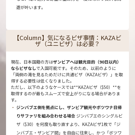
遊が叶います。
【Column】気になるビザ事情：KAZAビ
ザ（ユニビザ）は必要？
現在、日本国籍の方は
ザンビアへは観光目的（90日以内）
ならビザなし
で入国可能です。そのため、以前のように
「両側の滝を見るためだけに共通ビザ（KAZAビザ）」を取
得する必要性は低くなりました。
ただし、以下のようなケースでは**KAZAビザ（$50）**を
取得するのが最もスムーズで安上がりになる場合がありま
す。
ジンバブエ側を拠点にし、ザンビア観光やボツワナ日帰
りサファリを組み合わせる場合
ジンバブエのシングルビ
ザ（$30）を何度も取り直すより、KAZAビザ1枚で「ジ
ンバブエ・ザンビア間」を自由に往来し、かつ「ボツワ