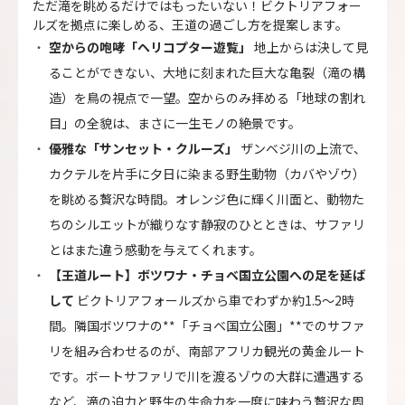
ただ滝を眺めるだけではもったいない！ビクトリアフォー
ルズを拠点に楽しめる、王道の過ごし方を提案します。
空からの咆哮「ヘリコプター遊覧」
地上からは決して見
ることができない、大地に刻まれた巨大な亀裂（滝の構
造）を鳥の視点で一望。空からのみ拝める「地球の割れ
目」の全貌は、まさに一生モノの絶景です。
優雅な「サンセット・クルーズ」
ザンベジ川の上流で、
カクテルを片手に夕日に染まる野生動物（カバやゾウ）
を眺める贅沢な時間。オレンジ色に輝く川面と、動物た
ちのシルエットが織りなす静寂のひとときは、サファリ
とはまた違う感動を与えてくれます。
【王道ルート】ボツワナ・チョベ国立公園への足を延ば
して
ビクトリアフォールズから車でわずか約1.5〜2時
間。隣国ボツワナの**「チョベ国立公園」**でのサファ
リを組み合わせるのが、南部アフリカ観光の黄金ルート
です。ボートサファリで川を渡るゾウの大群に遭遇する
など、滝の迫力と野生の生命力を一度に味わう贅沢な周