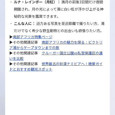
ルナ・レインボー（月虹）：
満月の前後3日間だけ夜間
開園され、月の光によって滝に白い虹が浮かび上がる神
秘的な光景を鑑賞できます。
こんな人に：
迫力ある写真を至近距離で撮りたい方、滝
だけでなく希少な野生動物との出会いも欲張りたい方。
▶
南部アフリカ特集ページ
▶その他関連記事
南部アフリカの魅力を探る：ビクトリ
ア滝からケープタウンまでの旅
▶その他関連記事
クルーガー国立公園vs私営保護区の違
いを比較
▶その他関連記事
世界最古の砂漠ナミビアへ！絶景ガイ
ドとおすすめ観光スポット