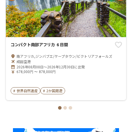
コンパクト南部アフリカ 6 日間
南アフリカ,ジンバブエ/ケープタウン/ビクトリアフォールズ
成田空港
2026年08月08日～2026年12月30日に出発
678,000
円
〜
878,000
円
#
世界自然遺産
#
2か国周遊