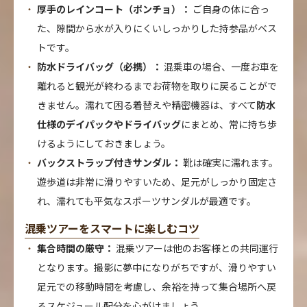
厚手のレインコート（ポンチョ）：
ご自身の体に合っ
た、隙間から水が入りにくいしっかりした持参品がベス
トです。
防水ドライバッグ（必携）：
混乗車の場合、一度お車を
離れると観光が終わるまでお荷物を取りに戻ることがで
きません。濡れて困る着替えや精密機器は、すべて
防水
仕様のデイパックやドライバッグ
にまとめ、常に持ち歩
けるようにしておきましょう。
バックストラップ付きサンダル：
靴は確実に濡れます。
遊歩道は非常に滑りやすいため、足元がしっかり固定さ
れ、濡れても平気なスポーツサンダルが最適です。
混乗ツアーをスマートに楽しむコツ
集合時間の厳守：
混乗ツアーは他のお客様との共同運行
となります。撮影に夢中になりがちですが、滑りやすい
足元での移動時間を考慮し、余裕を持って集合場所へ戻
るスケジュール配分を心がけましょう。