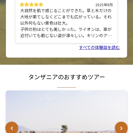
2025年9月
大自然を肌で感じることができた。草と木だけの
大地が果てしなくどこまでも広がっている。それ
以外何もない景色は壮大。
子供の豹はとても美しかった。ライオンは、車が
近付いても動じない姿が凛々しい。キリンのアミ
模様は綺麗だった。
すべての体験談を読む
ロッジは朝の景色がきれい。夜は漆黒。このよう
な闇は初めての経験。北部ロッジは、ケニアの方
まで見渡せて壮観だった。
ロッジのスタッフは、紳士的で気が利いていた。
タンザニアのおすすめツアー
会話を大切にする。部屋は清潔で過ごしやすい。
料理は、その場で作ったものを賄う。スープ、肉
料理、オムレツなど美味しかった。大自然を満喫
したい人におすすめのツアー。
買い物や食事はカードと米ドルで足りた。大きな
スーパーマーケットではカードが使える。現地マ
ーケットの利用が無ければ、現地通貨への両替は
しなくても問題無い。