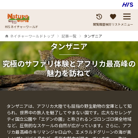
閲覧履歴
検討リスト
メニュー
HIS ネイチャーワールド
ネイチャーワールドトップ
記事一覧
タンザニア
タンザニア
究極のサファリ体験とアフリカ最高峰の
魅力を訪ねて
タンザニアは、アフリカ大陸でも屈指の野生動物の宝庫として知
られ、世界中の旅人を魅了してやまない国です。広大なセレンゲ
ティ国立公園や「エデンの園」と称されるンゴロンゴロ保全地域
など、圧倒的なスケールの自然が広がっています。さらに、アフ
リカ最高峰のキリマンジャロ山や、エメラルドグリーンの海が美