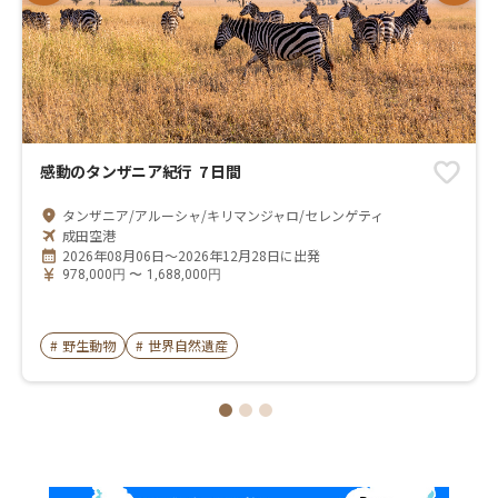
9月北部の夜はやや寒い。少し厚めの上着があっ
た方が良い。しかし、厚めのパンツまでは必要な
い。
ロッジに、バスタオル、シャンプーあり。日本か
ら持参しなくても足りた。
目薬を空港で買うと高い。途中で無くしたり、持
参することを忘れないこと。
感動のタンザニア紀行 7 日間
サファリ中、蝿が飛んでくる。ただし頻繁ではな
い。虫除け対策は必須。
タンザニア/アルーシャ/キリマンジャロ/セレンゲティ
成田空港
2026年08月06日～2026年12月28日に出発
978,000
円
〜
1,688,000
円
#
野生動物
#
世界自然遺産