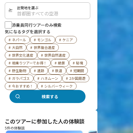
出発地を選ぶ
首都圏すべての空港
添乗員同行ツアーのみ検索
気になるタグを選択する
#
ネパール
#
モンゴル
#
ケニア
#
大自然
#
世界複合遺産
#
世界文化遺産
#
世界自然遺産
#
相乗りツアーでお得！
#
絶景
#
秘境
#
野生動物
#
遺跡
#
鉄道
#
短期間
#
ガラパゴス
#
ハネムーン
#
2か国周遊
#
今おすすめ！
#
シルバーウィーク
検索する
このツアーに参加した人の体験談
5件の体験談