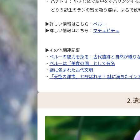
ハチドリ：
小さな体で空中をホバリングする
どりの野生のランの蜜を吸う姿は、まるで妖
▶詳しい情報はこちら：
ペルー
▶詳しい情報はこちら：
マチュピチュ
▶その他関連記事
・
ペルーの魅力を探る：古代遺跡と自然が織り
・
ペルーは「美食の国」として有名
・
謎に包まれた古代文明
・
「天空の都市」と呼ばれる？ 謎に満ちたイン
2.