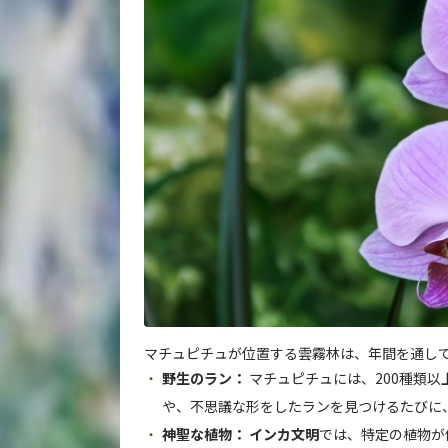
マチュピチュが位置する雲霧林は、年間を通し
野生のラン：
マチュピチュには、200種類
や、不思議な形をしたランを見つけるたびに
神聖な植物：
インカ文明
では、特定の植物が