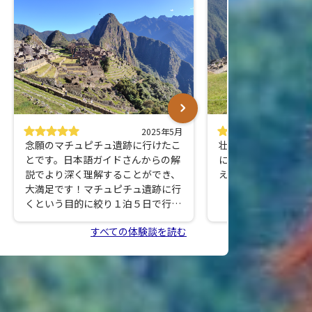
2025年5月
念願のマチュピチュ遺跡に行けたこ
壮大な景色に圧倒さ
とです。日本語ガイドさんからの解
にいることが不思議
説でより深く理解することができ、
えるのでダウンが必
大満足です！マチュピチュ遺跡に行
くという目的に絞り１泊５日で行け
るのは、あまり会社を休めない方や
すべての体験談を読む
遺跡にだけ行ければという方にピッ
タリのツアーだと思います。
個人手配で行くこともできますが、
移動が多いので全てを自分で行い、
遅延等発生時の対応も行うのは大変
です。弾丸だからこそツアーでお願