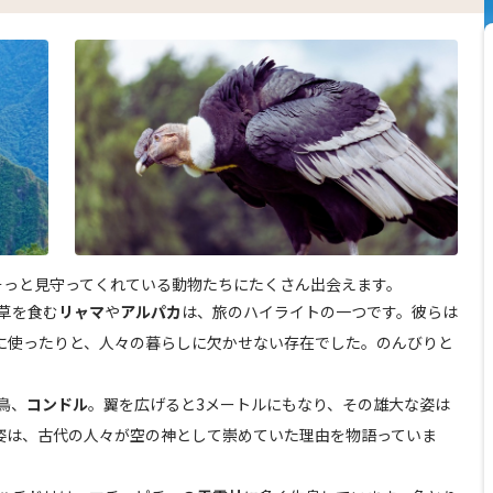
そっと見守ってくれている動物たちにたくさん出会えます。
草を食む
リャマ
や
アルパカ
は、旅のハイライトの一つです。彼らは
に使ったりと、人々の暮らしに欠かせない存在でした。のんびりと
。
鳥、
コンドル
。翼を広げると3メートルにもなり、その雄大な姿は
姿は、古代の人々が空の神として崇めていた理由を物語っていま