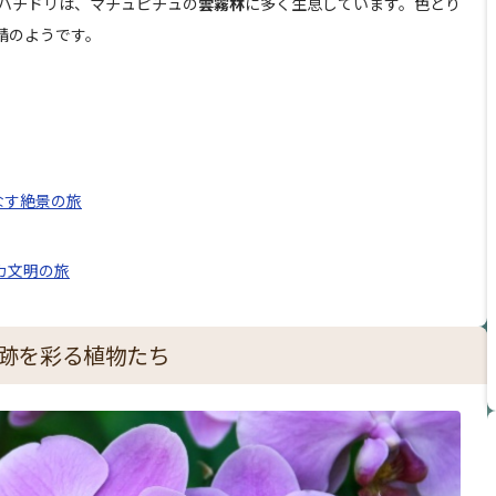
ハチドリは、マチュピチュの
雲霧林
に多く生息しています。色とり
精のようです。
なす絶景の旅
カ文明の旅
 遺跡を彩る植物たち