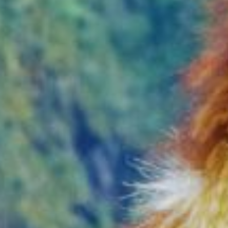
いしていると安心です。
現地通貨は持っていなくて大丈夫で
す。遺跡入り口のトイレは現金のみ
ですがアメリカドルでも払えます。
１ドルで現地通貨でおつりがきま
す。チップもアメリカドルで問題あ
りません。チップ以外はクレジット
カードのタッチ決済可能です。