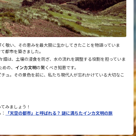
深く敬い、その恵みを最大限に生かしてきたことを物語っていま
せて都市を築きました。
々畑は、土壌の浸食を防ぎ、水の流れを調整する役割を担っていま
ための、
インカ文明
の驚くべき知恵です。
ピチュ。その景色を前に、私たち現代人が忘れかけている大切なこ
ってみましょう！
ら：
「天空の都市」と呼ばれる？ 謎に満ちたインカ文明の旅