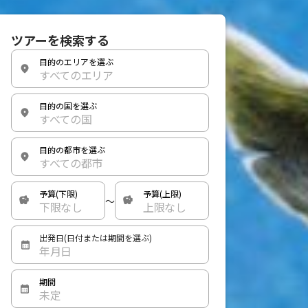
ツアーを検索する
目的のエリアを選ぶ
すべてのエリア
目的の国を選ぶ
すべての国
目的の都市を選ぶ
すべての都市
予算(下限)
予算(上限)
〜
下限なし
上限なし
出発日(日付または期間を選ぶ)
年月日
期間
未定