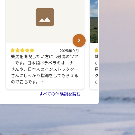
2025年９月
乗馬を満喫したい方には最高のツア
雄大な自然の中で触
ーです。日本語ペラペラのオーナー
かさがとても印象的
さんや、日本人のインストラクター
馬に参加される際に
さんにしっかり指導をしてもらえる
グパンツなど、お尻
ので安心です。
が必須！かなり痛いで
昼は大自然の中を乗馬、夜は満天の
すべての体験談を読む
星空の下でキャンプファイヤー等想
像以上の体験ができます。現地ガイ
ドの方もとっても親切でお土産選び
も効率良く周る事ができ感謝です。
また来年行きたいです！シャワー圧
が弱めなので、ボディーシートがあ
ると良い。ゲル内照明が太陽光電源