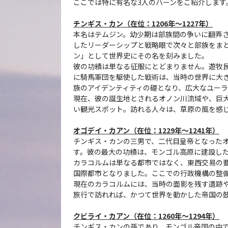
ここでは特に有名な3人のハーンをご紹介します
チンギス・カン（在位：1206年〜1227年）
本名はテムジン。幼少期は部族間の争いに翻弄
したリーダーシップと戦略眼で次々と部族をまと
ン」として世界史にその名を刻みました。
彼の功績は単なる征服にとどまりません。遊牧
に騎馬軍団を駆使した戦術は、当時の世界に大
族のアイデンティティの礎となり、広大なユー
現在、彼の誕生地とされるオノン川流域や、巨
い観光スポット。訪れる人々は、草原の風を感
オゴデイ・カアン（在位：1229年〜1241年）
チンギス・カンの三男で、二代目皇帝となった
す。彼の最大の功績は、モンゴル高原に建設し
カラコルムは単なる都市ではなく、東西交易の
国際都市となりました。ここでの行政機構の整
現在のカラコルムには、当時の面影を残す遺跡
旅行で訪れれば、かつて世界を動かした帝国の
クビライ・カアン（在位：1260年〜1294年）
チンギス・カンの孫であり、モンゴル帝国の中