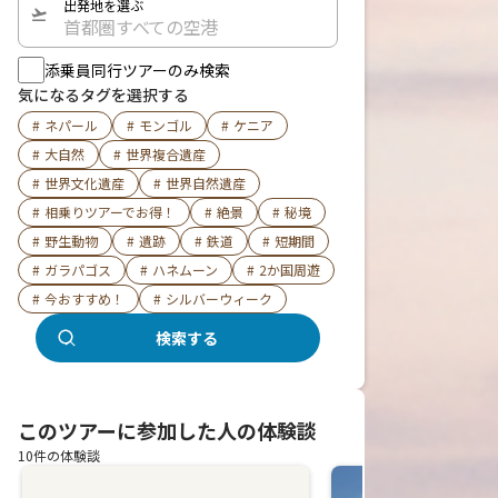
出発地を選ぶ
首都圏すべての空港
添乗員同行ツアーのみ検索
気になるタグを選択する
#
ネパール
#
モンゴル
#
ケニア
#
大自然
#
世界複合遺産
#
世界文化遺産
#
世界自然遺産
#
相乗りツアーでお得！
#
絶景
#
秘境
#
野生動物
#
遺跡
#
鉄道
#
短期間
#
ガラパゴス
#
ハネムーン
#
2か国周遊
#
今おすすめ！
#
シルバーウィーク
検索する
このツアーに参加した人の体験談
10件の体験談