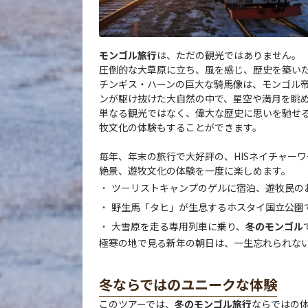
モンゴル旅行
は、ただの観光ではありません。
圧倒的な大草原に立ち、風を感じ、歴史を築い
チンギス・ハーンの巨大な騎馬像は、モンゴル
ンが駆け抜けた大自然の中で、星空や満月を眺
単なる観光ではなく、偉大な歴史に思いを馳せ
牧文化の体験もすることができます。
毎年、年末の旅行で大好評の、HISネイチャー
絶景、遊牧文化の体験を一度に楽しめます。
ツーリストキャンプのゲルに宿泊、遊牧民の
野生馬「タヒ」が生息するホスタイ国立公園
大雪原を走る専用列車に乗り、
冬のモンゴル
極寒の地で見る新年の朝日は、一生忘れられな
冬ならではのユニークな体験
このツアーでは、
冬のモンゴル旅行
ならではの