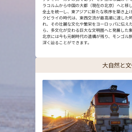
ラコルムから中国の大都（現在の北京）へと移し、
全土を統一し、東アジアに新たな秩序を築き上
クビライの時代は、東西交流が最高潮に達した
れ、その壮麗な文化や繁栄をヨーロッパに伝え
ら、多文化が交わる巨大な文明圏へと発展した
北京には今も元朝時代の遺構が残り、モンゴル
深く辿ることができます。
大自然と文