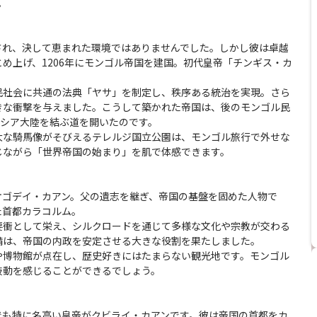
。
され、決して恵まれた環境ではありませんでした。しかし彼は卓越
め上げ、1206年にモンゴル帝国を建国。初代皇帝「チンギス・カ
民社会に共通の法典「ヤサ」を制定し、秩序ある統治を実現。さら
きな衝撃を与えました。こうして築かれた帝国は、後のモンゴル民
ラシア大陸を結ぶ道を開いたのです。
大な騎馬像がそびえるテレルジ国立公園は、モンゴル旅行で外せな
じながら「世界帝国の始まり」を肌で体感できます。
オゴデイ・カアン。父の遺志を継ぎ、帝国の基盤を固めた人物で
た首都カラコルム。
要衝として栄え、シルクロードを通じて多様な文化や宗教が交わる
備は、帝国の内政を安定させる大きな役割を果たしました。
や博物館が点在し、歴史好きにはたまらない観光地です。モンゴル
鼓動を感じることができるでしょう。
でも特に名高い皇帝がクビライ・カアンです。彼は帝国の首都をカ