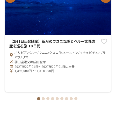
【2月1日出発限定】新月のウユニ塩湖とペルー世界遺
産を巡る旅 10 日間
ボリビア,ペルー/ウユニ/クスコ/ヒューストン/マチュピチュ村/ラ
パス/リマ
羽田空港又は成田空港
2027年02月01日～2027年02月01日に出発
1,398,000
円
〜
1,518,000
円