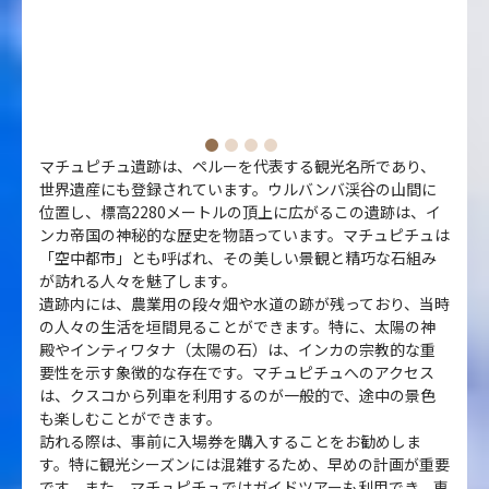
マチュピチュ遺跡は、ペルーを代表する観光名所であり、
世界遺産にも登録されています。ウルバンバ渓谷の山間に
位置し、標高2280メートルの頂上に広がるこの遺跡は、イ
ンカ帝国の神秘的な歴史を物語っています。マチュピチュは
「空中都市」とも呼ばれ、その美しい景観と精巧な石組み
が訪れる人々を魅了します。
遺跡内には、農業用の段々畑や水道の跡が残っており、当時
の人々の生活を垣間見ることができます。特に、太陽の神
殿やインティワタナ（太陽の石）は、インカの宗教的な重
要性を示す象徴的な存在です。マチュピチュへのアクセス
は、クスコから列車を利用するのが一般的で、途中の景色
も楽しむことができます。
訪れる際は、事前に入場券を購入することをお勧めしま
す。特に観光シーズンには混雑するため、早めの計画が重要
です。また、マチュピチュではガイドツアーも利用でき、専