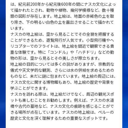
は、紀元前200年から紀元後600年の間にナスカ文化によっ
て描かれたとされ、動物や植物、幾何学模様など、数十種
類の図形が存在します。地上絵は、地面の赤褐色の土を取
り除き、下の明るい白色の土を露出させることで描かれて
います。
ナスカの地上絵は、空から見ることでその全貌を把握する
ことができるため、遊覧飛行が人気です。小型飛行機やヘ
リコプターでのフライトは、地上絵を間近で観察できる貴
重な体験です。特に「コンドル」や「ハチドリ」などの動
物の形は、空から見るとその美しさが際立ちます。
地上絵の目的については多くの説がありますが、宗教的な
儀式や天文学的な観測、さらには水の供給を求めるための
ものなど、未だに謎に包まれています。地上絵の周辺には、
ナスカ文化に関する博物館もあり、地上絵の歴史や背景を
学ぶことができます。
ナスカを訪れる際は、地上絵だけでなく、周辺の観光スポ
ットも楽しむことをお勧めします。例えば、ナスカの水道
橋や古代の墓地など、ナスカ文化の痕跡を感じることがで
きる場所が点在しています。ナスカの地上絵は、ペルーの
歴史と文化を深く理解するための重要なスポットです。