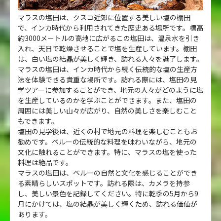
マラスの塩田は、クスコ近郊に位置する美しい塩の棚田
で、インカ時代から利用されてきた歴史ある場所です。標高
約3000メートルの高地に広がるこの塩田は、温泉水を引き
入れ、天日で乾燥させることで塩を生産しています。棚田
は、白い塩の結晶が美しく輝き、訪れる人々を魅了します。
マラスの塩田は、インカ時代から続く伝統的な塩の生産方
法を体験できる貴重な場所です。訪れる際には、塩田の見
学ツアーに参加することができ、地元の人々がどのように塩
を生産しているのかを学ぶことができます。また、塩田の
周囲には美しい山々が広がり、自然の美しさを楽しむこと
もできます。
塩田の見学後は、近くの村で地元の料理を楽しむこともお
勧めです。ペルーの伝統的な料理を味わいながら、地元の
文化に触れることができます。特に、マラスの塩を使った
料理は絶品です。
マラスの塩田は、ペルーの自然と文化を感じることができ
る素晴らしいスポットです。訪れる際は、カメラを持参
し、美しい景色を記録してください。特に乾季の5月から9
月にかけては、塩の結晶が美しく輝くため、訪れる価値が
あります。