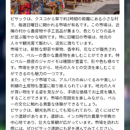
ピサックは、クスコから車で約1時間の距離にある小さな村
で、毎週日曜日に開かれる市場が有名です。この市場は、近
隣の村から農産物や手工芸品が集まり、色とりどりの品々
が並ぶ賑やかな場所です。特に日曜日の市場は、地元の
人々や観光客で賑わい、活気に満ちています。
市場では、新鮮な野菜や果物、香辛料、花などが販売され
ており、ペルーの豊かな農産物を楽しむことができます。特
にペルー原産のジャガイモは種類が豊富で、形や色も様々で
す。市場を歩きながら、地元の人々との交流を楽しむこと
ができるのも魅力の一つです。
また、ピサック市場では、アルパカのぬいぐるみや美しい
刺繍の土産物も豊富に取り揃えられています。地元の人々
が買い物をする姿を見ながら、手頃な価格でお土産を購入
することができます。市場の雰囲気を楽しみながら、ペル
ーの文化に触れる貴重な体験ができるでしょう。
ピサックは、観光名所としても知られており、近くにはピサ
ック遺跡があります。遺跡は、インカ時代の農業や宗教の
中心地であり、壮大な景観が広がっています。市場を訪れた
際には、ぜひピサック遺跡にも足を運んでみてください。