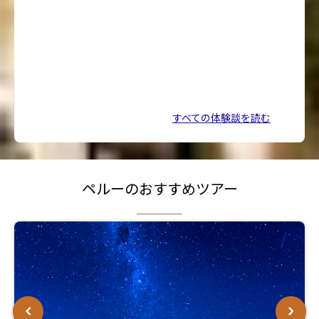
のは大変です。弾丸だからこそツアーでお願いし
ていると安心です。
壮
現地通貨は持っていなくて大丈夫です。遺跡入り
不
口のトイレは現金のみですがアメリカドルでも払
た
えます。１ドルで現地通貨でおつりがきます。チ
ップもアメリカドルで問題ありません。チップ以
外はクレジットカードのタッチ決済可能です。
すべての体験談を読む
ペルーのおすすめツアー