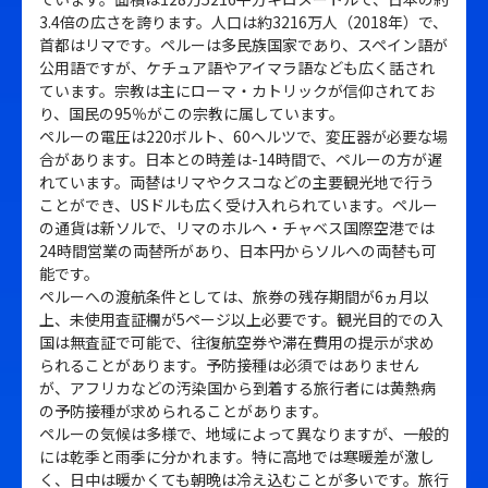
3.4倍の広さを誇ります。人口は約3216万人（2018年）で、
首都はリマです。ペルーは多民族国家であり、スペイン語が
公用語ですが、ケチュア語やアイマラ語なども広く話され
ています。宗教は主にローマ・カトリックが信仰されてお
り、国民の95％がこの宗教に属しています。
ペルーの電圧は220ボルト、60ヘルツで、変圧器が必要な場
合があります。日本との時差は-14時間で、ペルーの方が遅
れています。両替はリマやクスコなどの主要観光地で行う
ことができ、USドルも広く受け入れられています。ペルー
の通貨は新ソルで、リマのホルヘ・チャベス国際空港では
24時間営業の両替所があり、日本円からソルへの両替も可
能です。
ペルーへの渡航条件としては、旅券の残存期間が6ヵ月以
上、未使用査証欄が5ページ以上必要です。観光目的での入
国は無査証で可能で、往復航空券や滞在費用の提示が求め
られることがあります。予防接種は必須ではありません
が、アフリカなどの汚染国から到着する旅行者には黄熱病
の予防接種が求められることがあります。
ペルーの気候は多様で、地域によって異なりますが、一般的
には乾季と雨季に分かれます。特に高地では寒暖差が激し
く、日中は暖かくても朝晩は冷え込むことが多いです。旅行