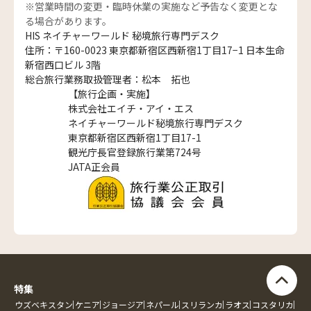
※営業時間の変更・臨時休業の実施など予告なく変更とな
る場合があります。
HIS ネイチャーワールド 秘境旅行専門デスク
住所：〒160-0023 東京都新宿区西新宿1丁目17−1 日本生命
新宿西口ビル 3階
総合旅行業務取扱管理者：松本 拓也
【旅行企画・実施】
株式会社エイチ・アイ・エス
ネイチャーワールド秘境旅行専門デスク
東京都新宿区西新宿1丁目17-1
観光庁長官登録旅行業第724号
JATA正会員
ツアーを検索する
特集
電話
ウズベキスタン
ケニア
ジョージア
ネパール
スリランカ
ラオス
コスタリカ