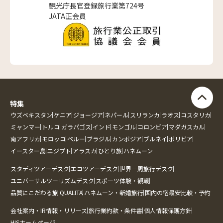
観光庁長官登録旅行業第724号
JATA正会員
特集
ウズベキスタン
ケニア
ジョージア
ネパール
スリランカ
ラオス
コスタリカ
ミャンマー
トルコ
ガラパゴス
インド
モンゴル
コロンビア
マダガスカル
南アフリカ
モロッコ
ペルー
ブラジル
カンボジア
ブルネイ
ボリビア
イースター島
エジプト
アラスカ
ひとり旅
ハネムーン
スタディツアーデスク
エコツアーデスク
世界一周旅行デスク
ユニバーサルツーリズムデスク
スポーツ体験・観戦
品質にこだわる旅 QUALITA
ハネムーン・新婚旅行
国内の宿最安比較・予約
会社案内・IR情報・リリース
旅行業約款・条件書
個人情報保護方針
HISホームページ