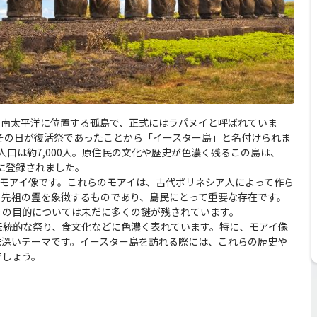
れた南太平洋に位置する孤島で、正式にはラパヌイと呼ばれていま
、その日が復活祭であったことから「イースター島」と名付けられま
、人口は約7,000人。原住民の文化や歴史が色濃く残るこの島は、
産に登録されました。
るモアイ像です。これらのモアイは、古代ポリネシア人によって作ら
、先祖の霊を象徴するものであり、島民にとって重要な存在です。
その目的については未だに多くの謎が残されています。
伝統的な祭り、食文化などに色濃く表れています。特に、モアイ像
味深いテーマです。イースター島を訪れる際には、これらの歴史や
でしょう。