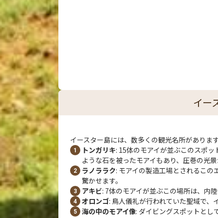
イー
イースター島には、数多くの観光名所がありま
トンガリキ
: 15体のモアイが並ぶこのス
ような石を被ったモアイもあり、圧巻の光景
ラノララク
: モアイの製造工場とされるこ
驚かせます。
アキビ
: 7体のモアイが並ぶこの場所は、
オロンゴ
: 鳥人儀礼が行われていた聖域で
海の中のモアイ像
: ダイビングスポットと