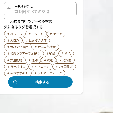
出発地を選ぶ
首都圏すべての空港
添乗員同行ツアーのみ検索
気になるタグを選択する
#
ネパール
#
モンゴル
#
ケニア
#
大自然
#
世界複合遺産
#
世界文化遺産
#
世界自然遺産
#
相乗りツアーでお得！
#
絶景
#
秘境
#
野生動物
#
遺跡
#
鉄道
#
短期間
#
ガラパゴス
#
ハネムーン
#
2か国周遊
#
今おすすめ！
#
シルバーウィーク
検索する