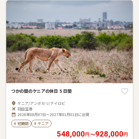
つかの間のケニアの休日 5 日間
ケニア/アンボセリ/ナイロビ
羽田空港
2026年08月07日～2027年01月01日に出発
#
短期間
#
ケニア
548,000
928,000
〜
円
円