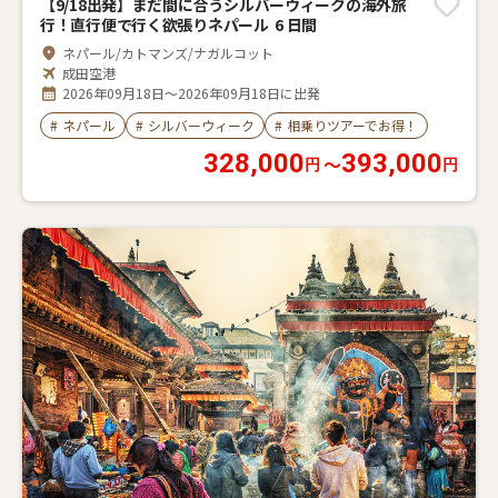
【9/18出発】まだ間に合うシルバーウィークの海外旅
行！直行便で行く欲張りネパール 6 日間
ネパール/カトマンズ/ナガルコット
成田空港
2026年09月18日～2026年09月18日に出発
#
ネパール
#
シルバーウィーク
#
相乗りツアーでお得！
328,000
393,000
〜
円
円