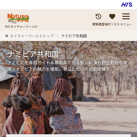
閲覧履歴
検討リスト
メニュー
HIS ネイチャーワールド
ネイチャーワールドトップ
ナミビア共和国
ナミビア共和国
ナミビアを専用ガイド＆専用車で巡る旅。砂漠も野生動物も満
喫！ナミビアの魅力を堪能。あなただけの感動体験を。