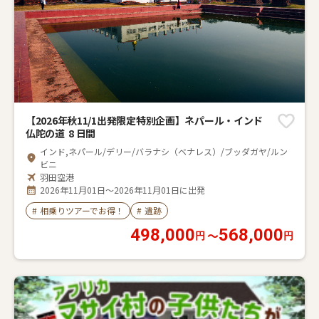
【2026年秋11/1出発限定特別企画】ネパール・インド
仏陀の道 8 日間
インド,ネパール/デリー/バラナシ（ベナレス）/ブッダガヤ/ルン
ビニ
羽田空港
2026年11月01日～2026年11月01日に出発
#
相乗りツアーでお得！
#
遺跡
498,000
568,000
〜
円
円