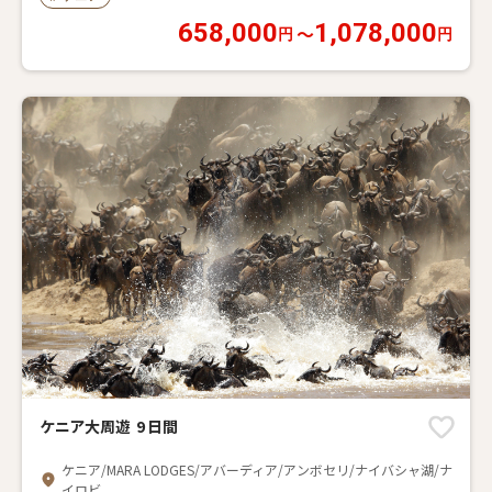
658,000
1,078,000
〜
円
円
ケニア大周遊 9 日間
ケニア/MARA LODGES/アバーディア/アンボセリ/ナイバシャ湖/ナ
イロビ