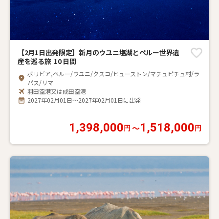
【2月1日出発限定】新月のウユニ塩湖とペルー世界遺
産を巡る旅 10 日間
ボリビア,ペルー/ウユニ/クスコ/ヒューストン/マチュピチュ村/ラ
パス/リマ
羽田空港又は成田空港
2027年02月01日～2027年02月01日に出発
1,398,000
1,518,000
〜
円
円