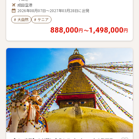
成田空港
2026年08月07日～2027年03月28日に出発
#
大自然
#
ケニア
888,000
1,498,000
〜
円
円