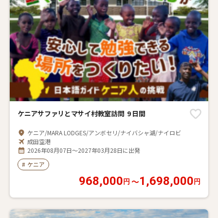
ケニアサファリとマサイ村教室訪問 9 日間
ケニア/MARA LODGES/アンボセリ/ナイバシャ湖/ナイロビ
成田空港
2026年08月07日～2027年03月28日に出発
#
ケニア
968,000
1,698,000
〜
円
円