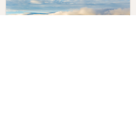
ペルー歴史探訪 6 日間
ペルー/クスコ/マチュピチュ/リマ
羽田空港又は成田空港
2026年10月01日～2027年03月31日に出発
#
遺跡
#
鉄道
#
世界文化遺産
#
世界複合遺産
928,000
1,448,000
〜
円
円