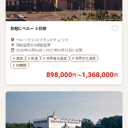
気軽にペルー 5 日間
ペルー/クスコ/マチュピチュ/リマ
羽田空港又は成田空港
2026年10月01日～2027年03月31日に出発
#
遺跡
#
鉄道
#
世界複合遺産
#
世界文化遺産
#
短期間
898,000
1,368,000
〜
円
円