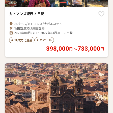
カトマンズ紀行 5 日間
ネパール/カトマンズ/ナガルコット
羽田空港又は成田空港
2026年08月07日～2027年03月31日に出発
#
世界文化遺産
#
ネパール
398,000
733,000
〜
円
円