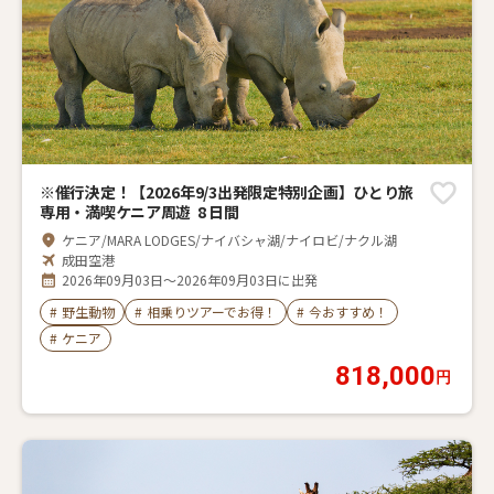
※催行決定！【2026年9/3出発限定特別企画】ひとり旅
専用・満喫ケニア周遊 8 日間
ケニア/MARA LODGES/ナイバシャ湖/ナイロビ/ナクル湖
成田空港
2026年09月03日～2026年09月03日に出発
#
野生動物
#
相乗りツアーでお得！
#
今おすすめ！
#
ケニア
818,000
円