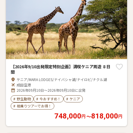
【2026年9/10出発限定特別企画】満喫ケニア周遊 8 日
間
ケニア/MARA LODGES/ナイバシャ湖/ナイロビ/ナクル湖
成田空港
2026年09月10日～2026年09月10日に出発
#
野生動物
#
今おすすめ！
#
ケニア
#
相乗りツアーでお得！
748,000
818,000
〜
円
円