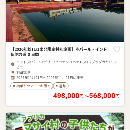
【2026年秋11/1出発限定特別企画】ネパール・インド
仏陀の道 8 日間
インド,ネパール/デリー/バラナシ（ベナレス）/ブッダガヤ/ルン
ビニ
羽田空港
2026年11月01日～2026年11月01日に出発
#
相乗りツアーでお得！
#
遺跡
498,000
568,000
〜
円
円