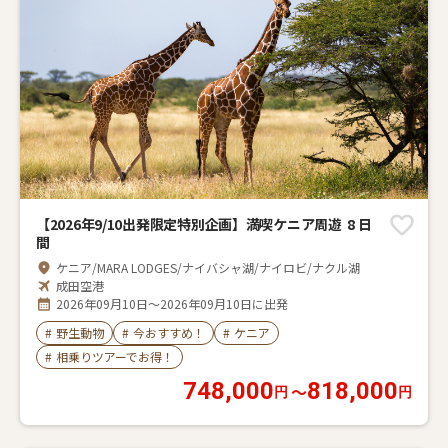
【2026年9/10出発限定特別企画】満喫ケニア周遊 8 日
間
ケニア/MARA LODGES/ナイバシャ湖/ナイロビ/ナクル湖
成田空港
2026年09月10日～2026年09月10日に出発
#
野生動物
#
今おすすめ！
#
ケニア
#
相乗りツアーでお得！
748,000
818,000
〜
円
円