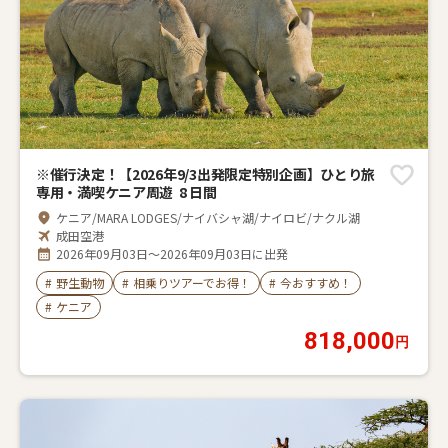
※催行決定！【2026年9/3出発限定特別企画】ひとり旅
専用・満喫ケニア周遊 8 日間
ケニア/MARA LODGES/ナイバシャ湖/ナイロビ/ナクル湖
成田空港
2026年09月03日～2026年09月03日に出発
#
野生動物
#
相乗りツアーでお得！
#
今おすすめ！
#
ケニア
818,000
円