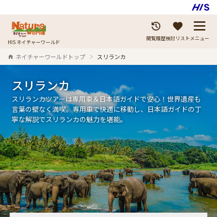
閲覧履歴
検討リスト
メニュー
HIS ネイチャーワールド
ネイチャーワールドトップ
スリランカ
スリランカ
スリランカツアーは専用車＆日本語ガイドで安心！世界遺産も
言葉の壁なく満喫。専用車で快適に移動し、日本語ガイドの丁
寧な解説でスリランカの魅力を堪能。