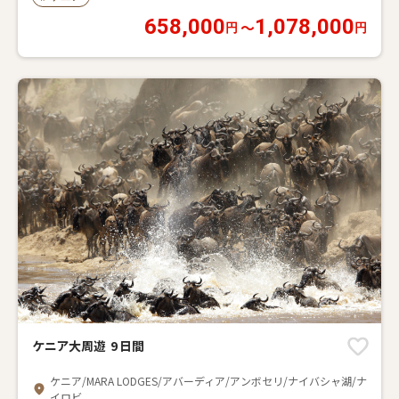
658,000
1,078,000
〜
円
円
ケニア大周遊 9 日間
ケニア/MARA LODGES/アバーディア/アンボセリ/ナイバシャ湖/ナ
イロビ