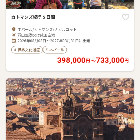
カトマンズ紀行 5 日間
ネパール/カトマンズ/ナガルコット
羽田空港又は成田空港
2026年08月08日～2027年03月31日に出発
#
世界文化遺産
#
ネパール
398,000
733,000
〜
円
円