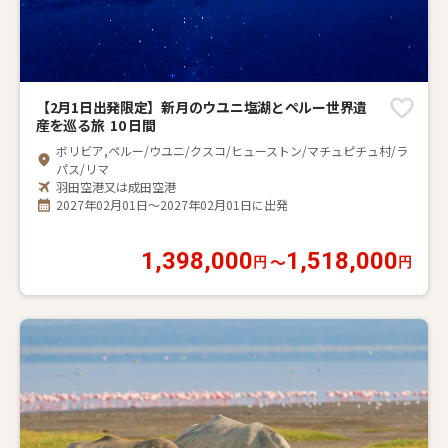
【2月1日出発限定】新月のウユニ塩湖とペルー世界遺
産を巡る旅 10 日間
ボリビア,ペルー/ウユニ/クスコ/ヒューストン/マチュピチュ村/ラ
パス/リマ
羽田空港又は成田空港
2027年02月01日～2027年02月01日に出発
1,398,000
1,518,000
〜
円
円