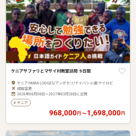
ケニアサファリとマサイ村教室訪問 9 日間
ケニア/MARA LODGES/アンボセリ/ナイバシャ湖/ナイロビ
成田空港
2026年08月08日～2027年03月28日に出発
#
ケニア
968,000
1,698,000
〜
円
円