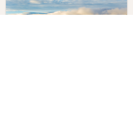
ペルー歴史探訪 6 日間
ペルー/クスコ/マチュピチュ/リマ
羽田空港又は成田空港
2026年10月01日～2027年03月31日に出発
#
遺跡
#
鉄道
#
世界文化遺産
#
世界複合遺産
928,000
1,448,000
〜
円
円