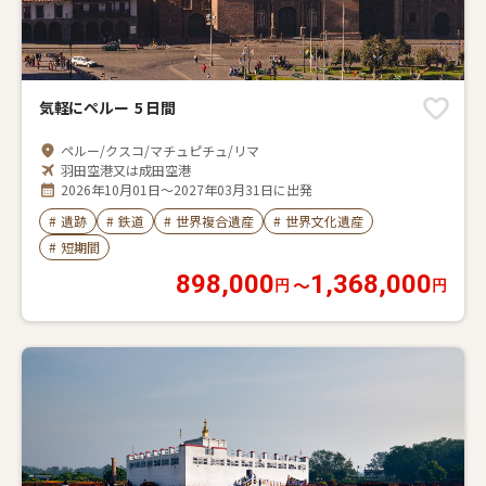
気軽にペルー 5 日間
ペルー/クスコ/マチュピチュ/リマ
羽田空港又は成田空港
2026年10月01日～2027年03月31日に出発
#
遺跡
#
鉄道
#
世界複合遺産
#
世界文化遺産
#
短期間
898,000
1,368,000
〜
円
円