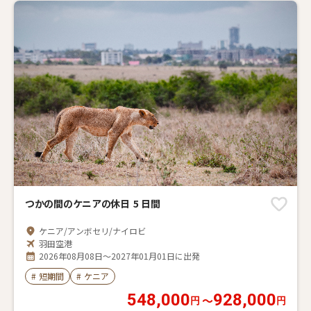
つかの間のケニアの休日 5 日間
ケニア/アンボセリ/ナイロビ
羽田空港
2026年08月08日～2027年01月01日に出発
#
短期間
#
ケニア
548,000
928,000
〜
円
円