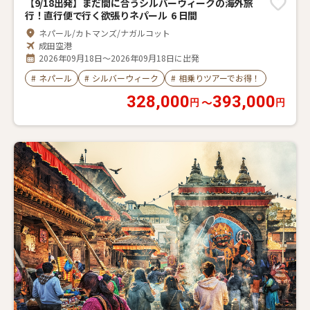
【9/18出発】まだ間に合うシルバーウィークの海外旅
行！直行便で行く欲張りネパール 6 日間
ネパール/カトマンズ/ナガルコット
成田空港
2026年09月18日～2026年09月18日に出発
#
ネパール
#
シルバーウィーク
#
相乗りツアーでお得！
328,000
393,000
〜
円
円