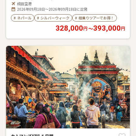
行！直行便で行く欲張りネパール 6 日間
ネパール/カトマンズ/ナガルコット
成田空港
2026年09月18日～2026年09月18日に出発
#
ネパール
#
シルバーウィーク
#
相乗りツアーでお得！
328,000
393,000
〜
円
円