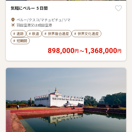
気軽にペルー 5 日間
ペルー/クスコ/マチュピチュ/リマ
羽田空港又は成田空港
2026年10月01日～2027年03月31日に出発
#
遺跡
#
鉄道
#
世界複合遺産
#
世界文化遺産
#
短期間
898,000
1,368,000
〜
円
円