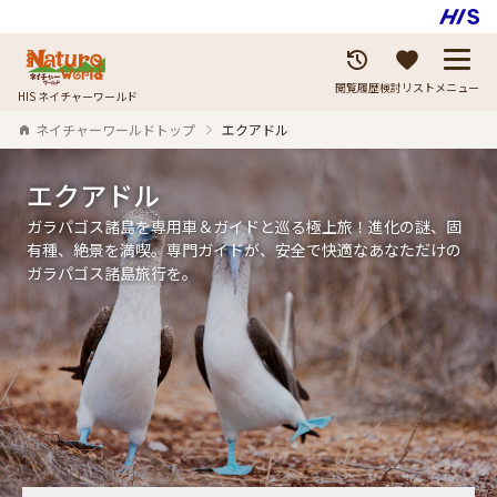
閲覧履歴
検討リスト
メニュー
HIS ネイチャーワールド
ネイチャーワールドトップ
エクアドル
エクアドル
ガラパゴス諸島を専用車＆ガイドと巡る極上旅！進化の謎、固
有種、絶景を満喫。専門ガイドが、安全で快適なあなただけの
ガラパゴス諸島旅行を。