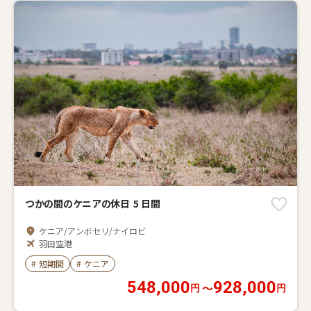
つかの間のケニアの休日 5 日間
ケニア/アンボセリ/ナイロビ
羽田空港
2026年08月07日～2027年01月01日に出発
#
短期間
#
ケニア
548,000
928,000
〜
円
円