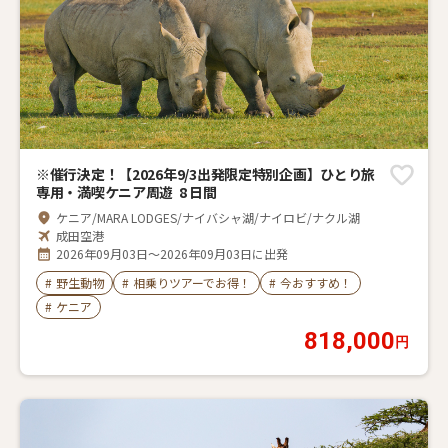
※催行決定！【2026年9/3出発限定特別企画】ひとり旅
専用・満喫ケニア周遊 8 日間
ケニア/MARA LODGES/ナイバシャ湖/ナイロビ/ナクル湖
成田空港
2026年09月03日～2026年09月03日に出発
#
野生動物
#
相乗りツアーでお得！
#
今おすすめ！
#
ケニア
818,000
円