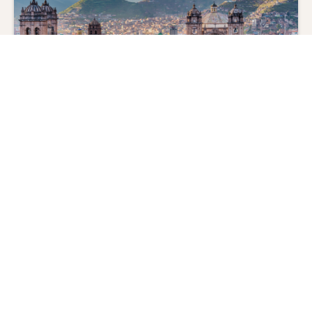
ペルー歴史探訪 6 日間
ペルー/クスコ/マチュピチュ/リマ
羽田空港又は成田空港
#
遺跡
#
鉄道
#
世界文化遺産
#
世界複合遺産
928,000
1,448,000
〜
円
円