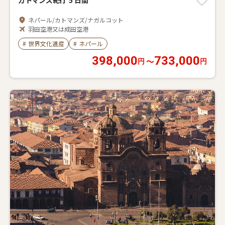
カトマンズ紀行 5 日間
ネパール/カトマンズ/ナガルコット
羽田空港又は成田空港
2026年08月06日～2027年03月31日に出発
#
世界文化遺産
#
ネパール
398,000
733,000
〜
円
円