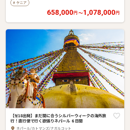
成田空港
#
ケニア
658,000
1,078,000
〜
円
円
【9/18出発】まだ間に合うシルバーウィークの海外旅