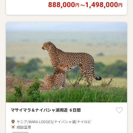
#
大自然
#
ケニア
888,000
1,498,000
〜
円
円
マサイマラ＆ナイバシャ湖周遊 6 日間
ケニア/MARA LODGES/ナイバシャ湖/ナイロビ