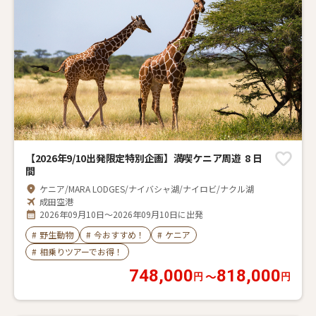
【2026年9/10出発限定特別企画】満喫ケニア周遊 8 日
間
ケニア/MARA LODGES/ナイバシャ湖/ナイロビ/ナクル湖
成田空港
2026年09月10日～2026年09月10日に出発
#
野生動物
#
今おすすめ！
#
ケニア
#
相乗りツアーでお得！
748,000
818,000
〜
円
円