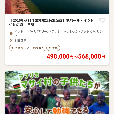
【2026年秋11/1出発限定特別企画】ネパール・インド
仏陀の道 8 日間
インド,ネパール/デリー/バラナシ（ベナレス）/ブッダガヤ/ルン
ビニ
羽田空港
#
相乗りツアーでお得！
#
遺跡
498,000
568,000
〜
円
円