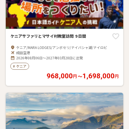
ケニアサファリとマサイ村教室訪問 9 日間
ケニア/MARA LODGES/アンボセリ/ナイバシャ湖/ナイロビ
成田空港
2026年08月06日～2027年03月28日に出発
#
ケニア
968,000
1,698,000
〜
円
円