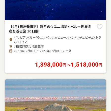
【2月1日出発限定】新月のウユニ塩湖とペルー世界遺
産を巡る旅 10 日間
ボリビア,ペルー/ウユニ/クスコ/ヒューストン/マチュピチュ村/ラ
パス/リマ
羽田空港又は成田空港
2027年02月01日～2027年02月01日に出発
1,398,000
1,518,000
〜
円
円